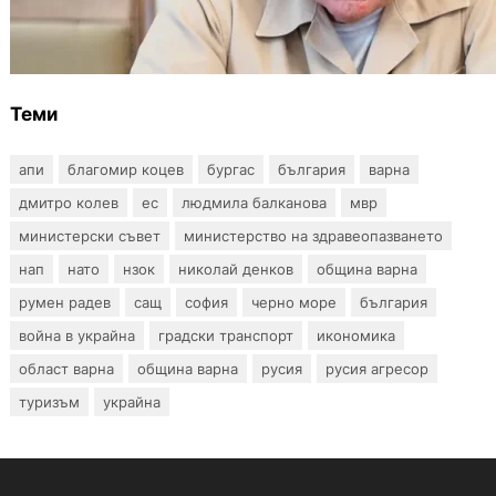
Ефтимов: Няма преднамерени действия
срещу България, дронът край Кардам е бил
примамка
Теми
апи
благомир коцев
бургас
българия
варна
дмитро колев
ес
людмила балканова
мвр
министерски съвет
министерство на здравеопазването
нап
нато
нзок
николай денков
община варна
румен радев
сащ
софия
черно море
българия
война в украйна
градски транспорт
икономика
област варна
община варна
русия
русия агресор
туризъм
украйна