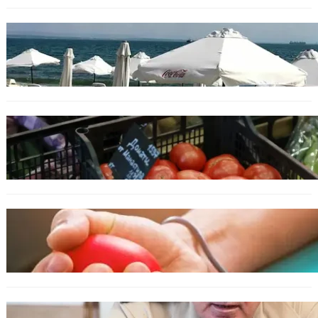
БЪЛГАРИЯ
Хотелиер: Цените по Черноморието са се
увеличили с до 30%, туристите са по-малко
ИКОНОМИКА
Пазарът се раздвижи: зеленчуци и основни
храни сменят цените си
ОБЩЕСТВО
Варна има спешна нужда от кръводарители
с кръвна група 0+
БЪЛГАРИЯ