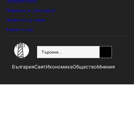
Поверителност
Политика за „бисквитки“
Правила и условия
Контакт с нас
SEARCH
България
Свят
Икономика
Общество
Мнения