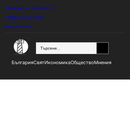
Политика за „бисквитки“
Правила и условия
Контакт с нас
SEARCH
България
Свят
Икономика
Общество
Мнения