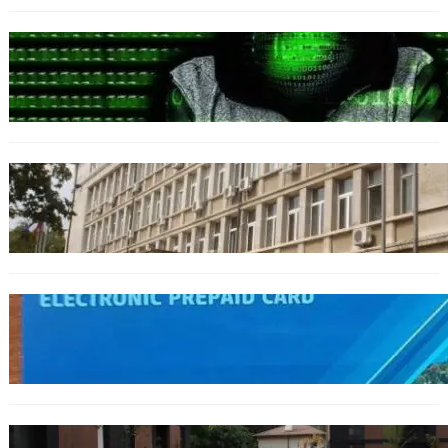
БЪЛГАРИЯ
Разкриха дългогодишен пробив в
държавни информационни системи
ОБЩЕСТВО
Домашният арест на шофьора, обвинен за
смъртта на моторист, остава в сила
ОБЩЕСТВО
Предплатените карти за градския
транспорт във Варна отново влизат в
употреба
БЪЛГАРИЯ