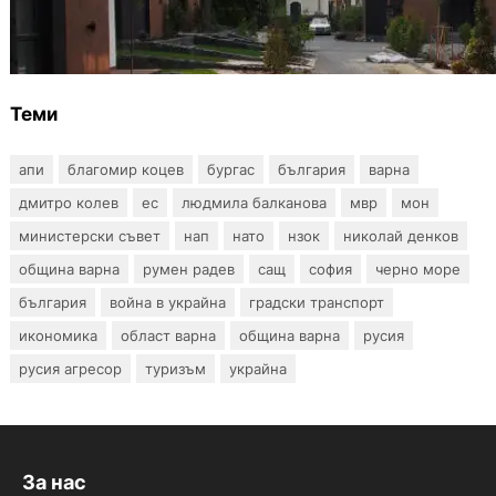
12 съдебни дела оспорват заповедите за
събаряне на сгради в местността „Баба
Алино“
Теми
апи
благомир коцев
бургас
българия
варна
дмитро колев
ес
людмила балканова
мвр
мон
министерски съвет
нап
нато
нзок
николай денков
община варна
румен радев
сащ
софия
черно море
българия
война в украйна
градски транспорт
икономика
област варна
община варна
русия
русия агресор
туризъм
украйна
За нас