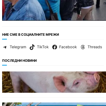
НИЕ СМЕ В СОЦИАЛНИТЕ МРЕЖИ
Telegram
TikTok
Facebook
Threads
ПОСЛЕДНИ НОВИНИ
БЕЗ КАТЕГОРИЯ
Тревога във Варненско: Африканска чума
по свинете е открита край Гроздьово.
ИКОНОМИКА