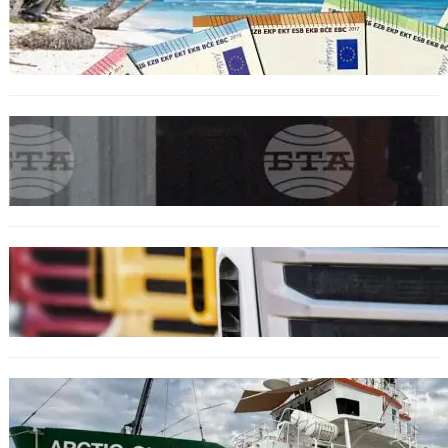
Край на цените в две валути: От 9 август
етикетите ще са само в евро.
БЪЛГАРИЯ
Варна отбелязва 147 години от създаването
на Военноморските сили.
БЪЛГАРИЯ
Нови ограничения за камионите над 12
тона по ключови пътища през август
БЪЛГАРИЯ
Корабът на „Грийнпийс“ пристигна във
Варна с кампания за опазване на Черно