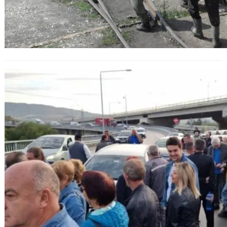
Миньори и енергетици блокираха
проход и ключови пътища в
протест срещу въглищния преход