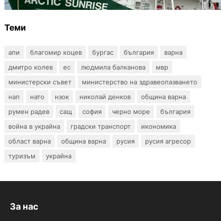
море
Теми
апи
благомир коцев
бургас
българия
варна
дмитро колев
ес
людмила балканова
мвр
министерски съвет
министерство на здравеопазването
нап
нато
нзок
николай денков
община варна
румен радев
сащ
софия
черно море
българия
война в украйна
градски транспорт
икономика
област варна
община варна
русия
русия агресор
туризъм
украйна
За нас