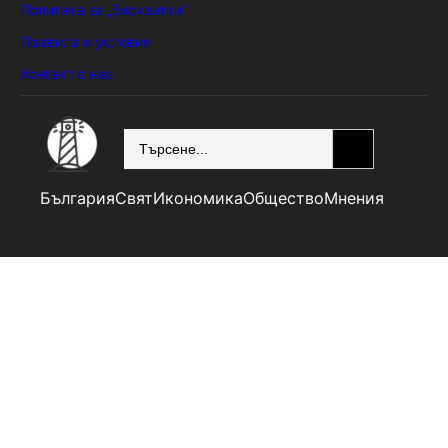
Политика за „бисквитки“
Правила и условия
Контакт с нас
SEARCH
България
Свят
Икономика
Общество
Мнения