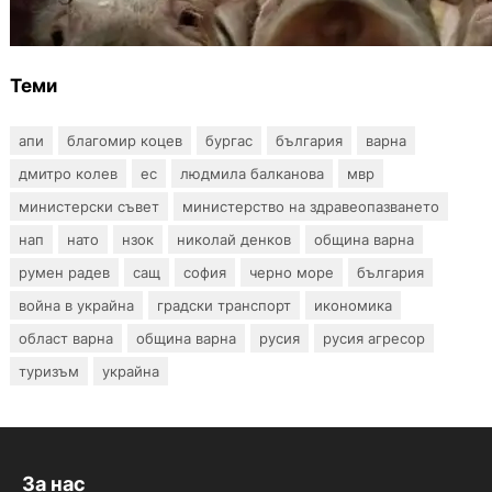
чума по свинете в стопанство край Варна
Теми
апи
благомир коцев
бургас
българия
варна
дмитро колев
ес
людмила балканова
мвр
министерски съвет
министерство на здравеопазването
нап
нато
нзок
николай денков
община варна
румен радев
сащ
софия
черно море
българия
война в украйна
градски транспорт
икономика
област варна
община варна
русия
русия агресор
туризъм
украйна
За нас