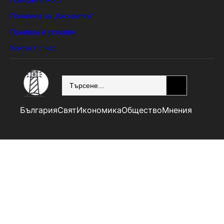
Политика за „бисквитки“
Правила и условия
Контакт с нас
SEARCH
България
Свят
Икономика
Общество
Мнения