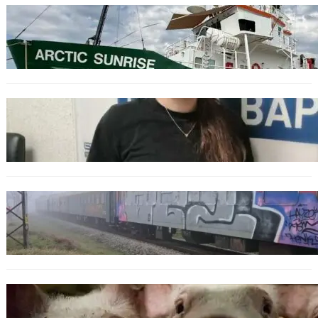
БЪЛГАРИЯ
Корабът на „Грийнпийс“ пристигна във
Варна с кампания за опазване на Черно
море
ОБЩЕСТВО
Варненска ученичка създаде интерактивна
карта за сигнали за проблеми с боклука
ОБЩЕСТВО
Бързият влак София – Варна блъсна и уби
жена край гара Бутово
БЪЛГАРИЯ
БАБХ регистрира огнище на африканска