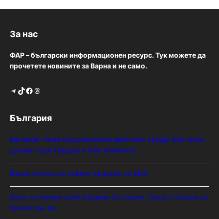
За нас
ФАР – български информационен ресурс. Тук можете да
прочетете новините за Варна и не само.
Telegram
TikTok
Facebook
Threads
България
Ефтимов: Няма преднамерени действия срещу България,
дронът край Кардам е бил примамка
Варна посрещна новите офицери на ВМС
Дрон се взриви край Кардам: България търси отговори за
произхода му