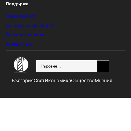
Поддържа
Поверителност
Политика за „бисквитки“
Правила и условия
Контакт с нас
SEARCH
България
Свят
Икономика
Общество
Мнения