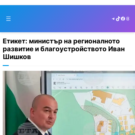
Skip
to
Telegram
TikTok
Faceb
Thr
cont
Етикет:
министър на регионалното
развитие и благоустройството Иван
Шишков
Скандал край Варна: Беззаконието
в „Баба Алино“.