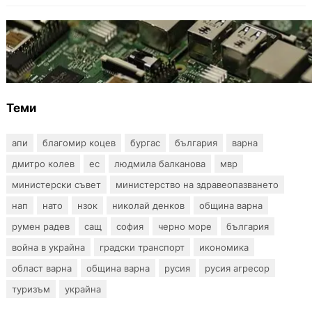
ИКОНОМИКА
Кои българи се осигуряват на новия таван
от 2300 евро
Теми
апи
благомир коцев
бургас
българия
варна
дмитро колев
ес
людмила балканова
мвр
министерски съвет
министерство на здравеопазването
нап
нато
нзок
николай денков
община варна
румен радев
сащ
софия
черно море
българия
война в украйна
градски транспорт
икономика
област варна
община варна
русия
русия агресор
туризъм
украйна