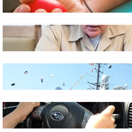
с кръвна група 0+
БЪЛГАРИЯ
Ефтимов: Няма преднамерени действия
срещу България, дронът край Кардам е бил
примамка
БЪЛГАРИЯ
Варна посрещна новите офицери на ВМС
ОБЩЕСТВО
Възможни ограничения за Waze в Европа
след решение на Съда на ЕС