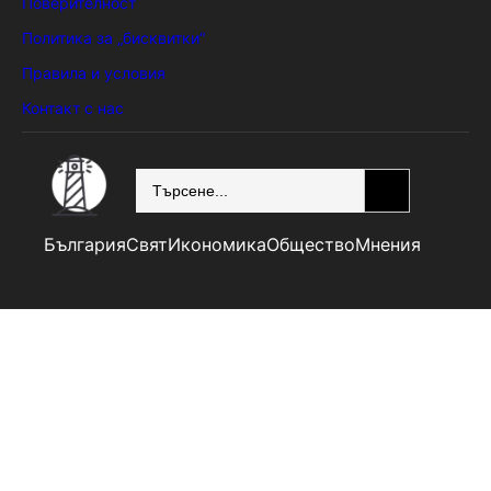
Поверителност
Политика за „бисквитки“
Правила и условия
Контакт с нас
SEARCH
България
Свят
Икономика
Общество
Мнения