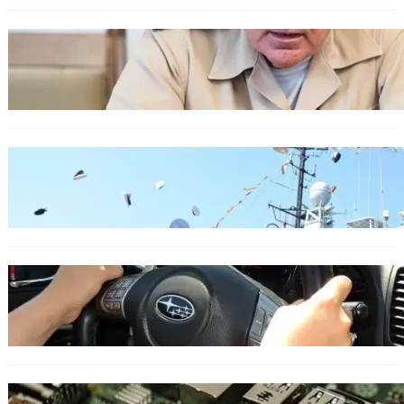
БЪЛГАРИЯ
Ефтимов: Няма преднамерени действия
срещу България, дронът край Кардам е бил
примамка
БЪЛГАРИЯ
Варна посрещна новите офицери на ВМС
ОБЩЕСТВО
Възможни ограничения за Waze в Европа
след решение на Съда на ЕС
ИКОНОМИКА