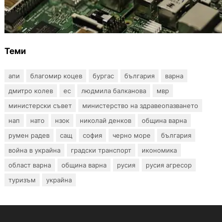
Кои българи се осигуряват на новия таван
от 2300 евро
Теми
апи
благомир коцев
бургас
българия
варна
дмитро колев
ес
людмила балканова
мвр
министерски съвет
министерство на здравеопазването
нап
нато
нзок
николай денков
община варна
румен радев
сащ
софия
черно море
българия
война в украйна
градски транспорт
икономика
област варна
община варна
русия
русия агресор
туризъм
украйна