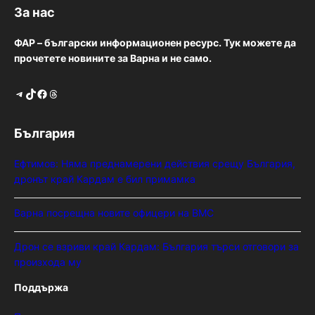
За нас
ФАР – български информационен ресурс. Тук можете да
прочетете новините за Варна и не само.
Telegram
TikTok
Facebook
Threads
България
Ефтимов: Няма преднамерени действия срещу България,
дронът край Кардам е бил примамка
Варна посрещна новите офицери на ВМС
Дрон се взриви край Кардам: България търси отговори за
произхода му
Поддържа