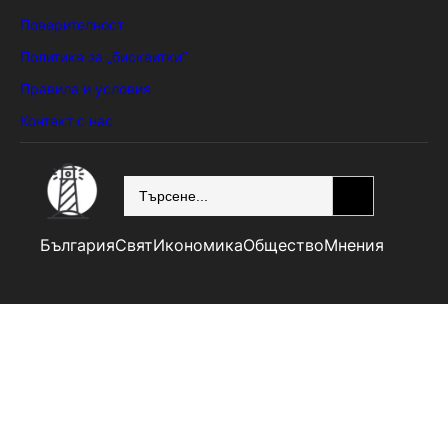
Поверителност
Политика за „бисквитки“
Правила и условия
Контакт с нас
SEARCH
България
Свят
Икономика
Общество
Мнения