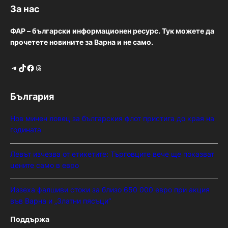
За нас
ФАР – български информационен ресурс. Тук можете да
прочетете новините за Варна и не само.
Telegram
TikTok
Facebook
Threads
България
Нов минен ловец за българския флот пристига до края на
годината
Левът изчезва от етикетите: Търговците вече ще показват
цените само в евро
Иззеха фалшиви стоки за близо 650 000 евро при акция
във Варна и „Златни пясъци“
Поддържа