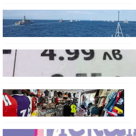
БЪЛГАРИЯ
Нов минен ловец за българския флот
пристига до края на годината
БЪЛГАРИЯ
Левът изчезва от етикетите: Търговците
вече ще показват цените само в евро
БЪЛГАРИЯ
Иззеха фалшиви стоки за близо 650 000
евро при акция във Варна и „Златни
пясъци“
БЪЛГАРИЯ