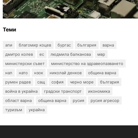
Кои българи се осигуряват на новия таван
от 2300 евро
Теми
апи
благомир коцев
бургас
българия
варна
дмитро колев
ес
людмила балканова
мвр
министерски съвет
министерство на здравеопазването
нап
нато
нзок
николай денков
община варна
румен радев
сащ
софия
черно море
българия
война в украйна
градски транспорт
икономика
област варна
община варна
русия
русия агресор
туризъм
украйна