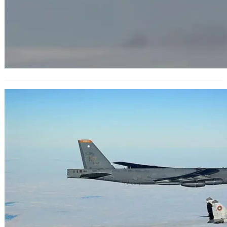
Български изтребители участваха в
съвместно учение с американски
бомбардировач B-52