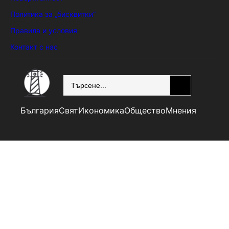
Политика за „бисквитки“
Правила и условия
Контакт с нас
SEARCH
България
Свят
Икономика
Общество
Мнения