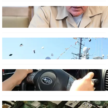
БЪЛГАРИЯ
Ефтимов: Няма преднамерени действия
срещу България, дронът край Кардам е бил
примамка
БЪЛГАРИЯ
Варна посрещна новите офицери на ВМС
ОБЩЕСТВО
Възможни ограничения за Waze в Европа
след решение на Съда на ЕС
ИКОНОМИКА