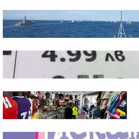
БЪЛГАРИЯ
Нов минен ловец за българския флот
пристига до края на годината
БЪЛГАРИЯ
Левът изчезва от етикетите: Търговците
вече ще показват цените само в евро
БЪЛГАРИЯ
Иззеха фалшиви стоки за близо 650 000
евро при акция във Варна и „Златни
пясъци“
БЪЛГАРИЯ