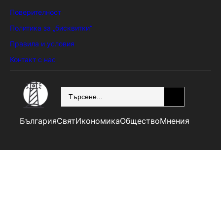
Поверителност
Политика за „бисквитки“
Правила и условия
Контакт с нас
SEARCH
България
Свят
Икономика
Общество
Мнения