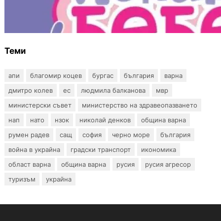
Инвитро подкрепата под въпрос? „Искам
бебе“ се обяви срещу прехвърлянето на
Центъра към НЗОК
Теми
апи
благомир коцев
бургас
българия
варна
дмитро колев
ес
людмила балканова
мвр
министерски съвет
министерство на здравеопазването
нап
нато
нзок
николай денков
община варна
румен радев
сащ
софия
черно море
българия
война в украйна
градски транспорт
икономика
област варна
община варна
русия
русия агресор
туризъм
украйна