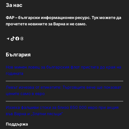
За нас
ФАР – български информационен ресурс. Тук можете да
прочетете новините за Варна и не само.
Telegram
TikTok
Facebook
Threads
България
Нов минен ловец за българския флот пристига до края на
годината
Левът изчезва от етикетите: Търговците вече ще показват
цените само в евро
Иззеха фалшиви стоки за близо 650 000 евро при акция
във Варна и „Златни пясъци“
Поддържа