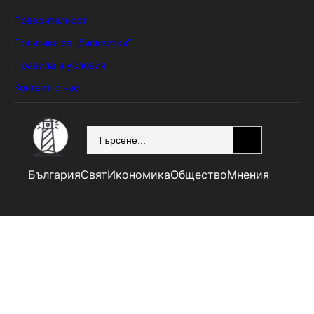
Поверителност
Политика за „бисквитки“
Правила и условия
Контакт с нас
SEARCH
България
Свят
Икономика
Общество
Мнения