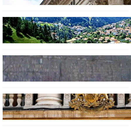
БЪЛГАРИЯ
Полицията алармира за нова схема с
фалшиви лечители и „вълшебни“ мехлеми
БЪЛГАРИЯ
Ограничават движението по улица
„Вълноломна“ във Варна
БЪЛГАРИЯ
Дрон навлезе в България край границата с
Румъния