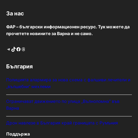
За нас
ФАР – български информационен ресурс. Тук можете да
прочетете новините за Варна и не само.
Telegram
TikTok
Facebook
Threads
България
Полицията алармира за нова схема с фалшиви лечители и
„вълшебни“ мехлеми
Ограничават движението по улица „Вълноломна“ във
Варна
Дрон навлезе в България край границата с Румъния
Поддържа