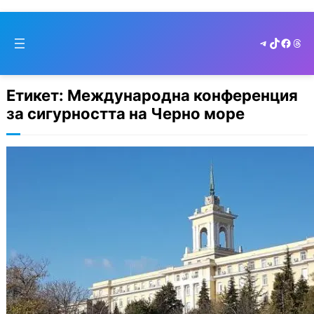
Skip
to
Telegram
TikTok
Faceb
Thr
cont
Етикет:
Международна конференция
за сигурността на Черно море
Варна става център на
международен форум за
сигурността в Черно море.