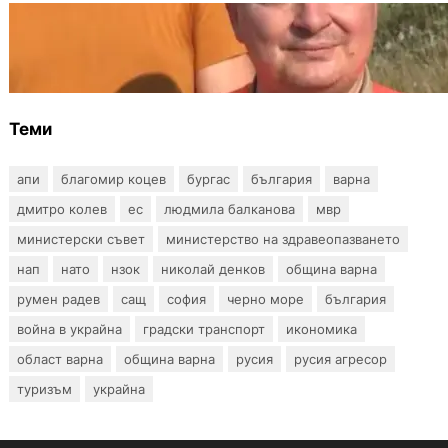
БЪЛГАРИЯ
МЗХ: Ловните билети ще могат да се
издават онлайн
Теми
апи
благомир коцев
бургас
българия
варна
дмитро колев
ес
людмила балканова
мвр
министерски съвет
министерство на здравеопазването
нап
нато
нзок
николай денков
община варна
румен радев
сащ
софия
черно море
българия
война в украйна
градски транспорт
икономика
област варна
община варна
русия
русия агресор
туризъм
украйна