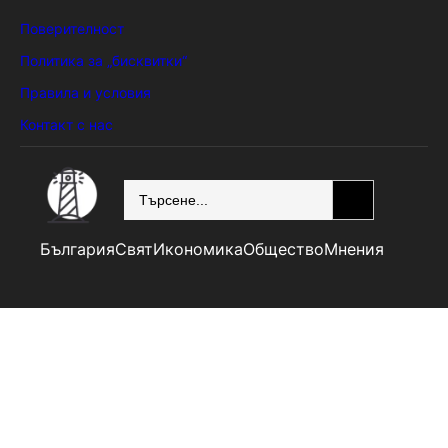
Поверителност
Политика за „бисквитки“
Правила и условия
Контакт с нас
SEARCH
България
Свят
Икономика
Общество
Мнения