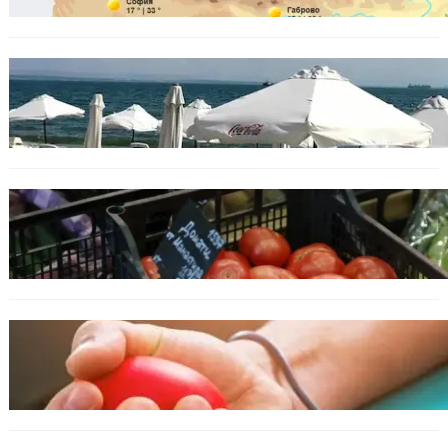
БЪЛГАРИЯ
Хотелиер: Цените по Черноморието са се
увеличили с до 30%, туристите са по-малко
ИКОНОМИКА
Пазарът се раздвижи: зеленчуци и основни
храни сменят цените си
ОБЩЕСТВО
Варна има спешна нужда от кръводарители
с кръвна група 0+