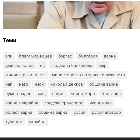
БЪЛГАРИЯ
Ефтимов: Няма преднамерени действия
срещу България, дронът край Кардам е бил
примамка
Теми
апи
благомир коцев
бургас
българия
варна
дмитро колев
ес
людмила балканова
мвр
министерски съвет
министерство на здравеопазването
нап
нато
нзок
николай денков
община варна
румен радев
сащ
софия
черно море
българия
война в украйна
градски транспорт
икономика
област варна
община варна
русия
русия агресор
туризъм
украйна