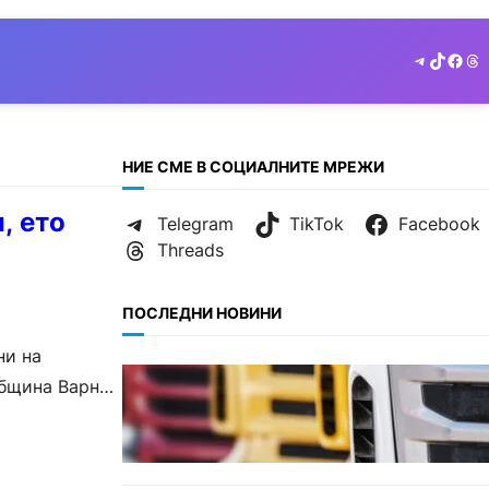
Telegram
TikTok
Face
Th
НИЕ СМЕ В СОЦИАЛНИТЕ МРЕЖИ
, ето
Telegram
TikTok
Facebook
Threads
ПОСЛЕДНИ НОВИНИ
ни на
БЪЛГАРИЯ
Община Варна
Нови ограничения за
камионите над 12 тона по
ключови пътища през август