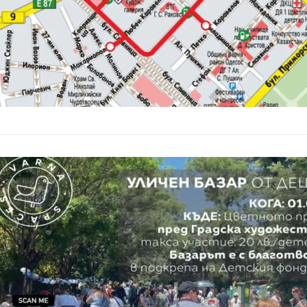
Международния ден 
Уличен базар
връстници в
Общество
–
30.05.2025
На 1 юни – Междунар
галерия „Борис Геор
От 13:00 до 17:00…