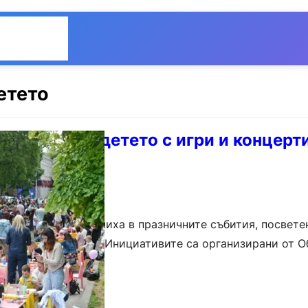
Общество
Мнения
етето
ва Деня на детето с игри и концерти
а утре
ъв Варна се включиха в празничните събития, посвете
на детето – 1 юни. Инициативите са организирани от 
 година преминават…