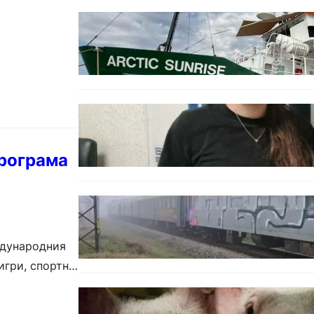
БЪЛГАРИЯ
Корабът на „Грийнпийс“
пристигна във Варна с
кампания за опазване на
Черно море
ОБЩЕСТВО
Варненска ученичка създаде
интерактивна карта за сигнали
за проблеми с боклука
програма
ОБЩЕСТВО
Бързият влак София – Варна
блъсна и уби жена край гара
Бутово
ждународния
игри, спортни
БЪЛГАРИЯ
БАБХ регистрира огнище на