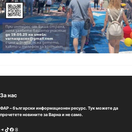
За нас
ФАР – български информационен ресурс. Тук можете да
прочетете новините за Варна и не само.
Telegram
TikTok
Facebook
Threads