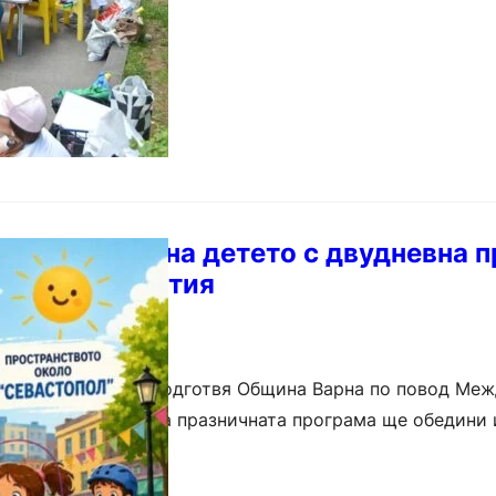
ележи Деня на детето с двудневна 
зплатни събития
деца и семейства подготвя Община Варна по повод Ме
рета поредна година празничната програма ще обедини 
телни активности, концерти, театрални…