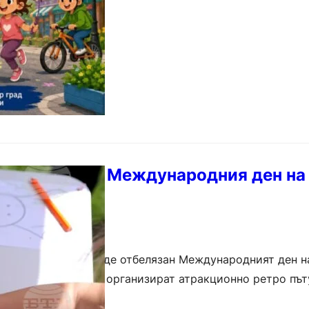
ициативи за Международния ден на 
а.
и в страната ще бъде отбелязан Международният ден н
 железници (БДЖ) организират атракционно ретро път
ерник – София. Влакът ще…