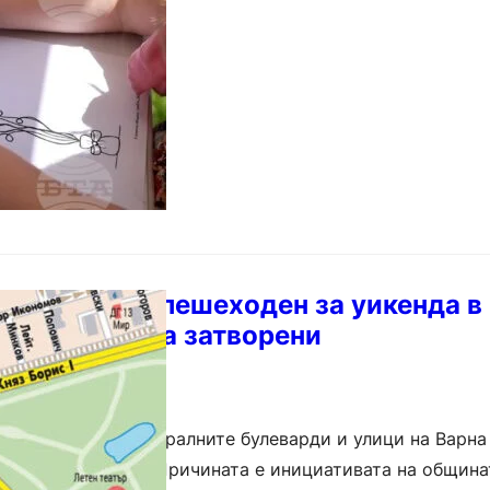
Варна става пешеходен за уикенда в 
и улици ще са затворени
кенд част от централните булеварди и улици на Варна
и за автомобили. Причината е инициативата на община