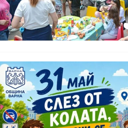
Варна ще отб
и десетки бе
Общество
–
27.05.2026
Десетки прояви за 
ден на детето. За т
занимания, образова