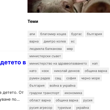
африканска чума по свинете в
стопанство край Варна
Теми
апи
благомир коцев
бургас
българия
варна
дмитро колев
ес
людмила балканова
мвр
министерски съвет
детето в
министерство на здравеопазването
нап
нато
нзок
николай денков
община варна
румен радев
сащ
софия
черно море
българия
война в украйна
а детето. От
градски транспорт
икономика
уване по
област варна
община варна
русия
русия агресор
туризъм
украйна