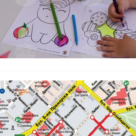
Центърът на 
юни – виж ко
Общество
–
31.05.2025
През предстоящия уи
временно недостъпн