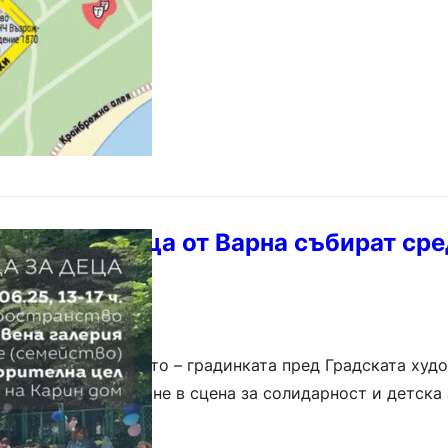
на детето – „Слез…
 с мисия: Деца от Варна събират сре
 нужда
одния ден на детето – градинката пред Градската худ
гиев“ ще се превърне в сцена за солидарност и детска