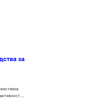
дства за
ожествена
 активност.