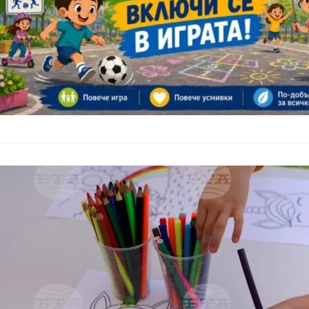
Празнични ин
цялата стран
България
–
01.06.2025
С редица инициатив
Български държавни
маршрута София – П