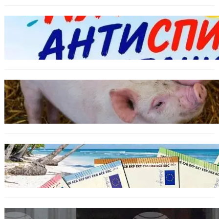
БЪЛГАРИЯ
Варна предлага безплатни и анонимни
тестове за ХИВ и други инфекции през
август
ОБЩЕСТВО
Тревога във Варненско: Африканска чума
по свинете е открита край Гроздьово
ИКОНОМИКА
Край на цените в две валути: От 9 август
етикетите ще са само в евро.
БЪЛГАРИЯ