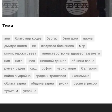
Варна отбелязва 147 години от създаването
на Военноморските сили
Теми
апи
благомир коцев
бургас
българия
варна
дмитро колев
ес
людмила балканова
мвр
министерски съвет
министерство на здравеопазването
нап
нато
нзок
николай денков
община варна
румен радев
сащ
софия
черно море
българия
война в украйна
градски транспорт
икономика
област варна
община варна
русия
русия агресор
туризъм
украйна