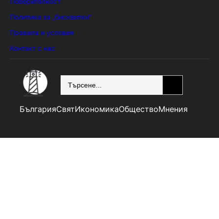
Поверителност
Политика за „бисквитки“
Правила и условия
Контакт с нас
SEARCH
България
Свят
Икономика
Общество
Мнения