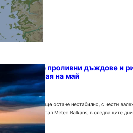
s: Очакват се проливни дъждове и р
однения в края на май
ремето в страната ще остане нестабилно, с чести вале
теорологичния портал Meteo Balkans, в следващите дн
риозно…