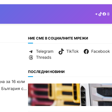
Telegram
TikTok
Face
Th
НИЕ СМЕ В СОЦИАЛНИТЕ МРЕЖИ
Telegram
TikTok
Facebook
Threads
ПОСЛЕДНИ НОВИНИ
на за 16 юли
БЪЛГАРИЯ
 България се
Нови ограничения за
камионите над 12 тона по
ключови пътища през август