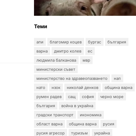
африканска чума по свинете в
стопанство край Варна
Теми
апи
благомир коцев
бургас
българия
варна
дмитро колев
ес
людмила балканова
мвр
министерски съвет
министерство на здравеопазването
нап
нато
нзок
николай денков
община варна
румен радев
сащ
софия
черно море
българия
война в украйна
градски транспорт
икономика
област варна
община варна
русия
русия агресор
туризъм
украйна