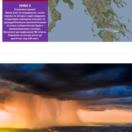
Meteo Balkan
сериозни нав
България
–
20.05.2025
До края на месеца в
промени. Според ме
се изправи пред се