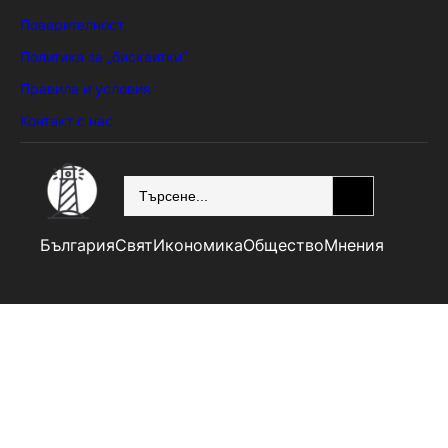
Поверителност
Политика за „бисквитки“
Правила и условия
Контакт с нас
SEARCH
България
Свят
Икономика
Общество
Мнения