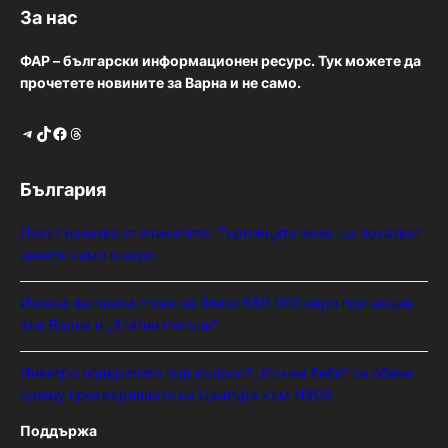
За нас
ФАР – български информационен ресурс. Тук можете да
прочетете новините за Варна и не само.
Telegram
TikTok
Facebook
Threads
България
Левът изчезва от етикетите: Търговците вече ще показват
цените само в евро
Иззеха фалшиви стоки за близо 650 000 евро при акция
във Варна и „Златни пясъци“
Инвитро подкрепата под въпрос? „Искам бебе“ се обяви
срещу прехвърлянето на Центъра към НЗОК
Поддържа