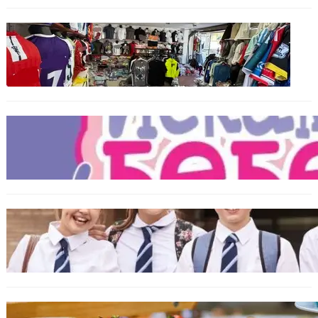
БЪЛГАРИЯ
Иззеха фалшиви стоки за близо 650 000
евро при акция във Варна и „Златни
пясъци“
БЪЛГАРИЯ
Инвитро подкрепата под въпрос? „Искам
бебе“ се обяви срещу прехвърлянето на
Центъра към НЗОК
ИКОНОМИКА
Колко ще струват училищните униформи
във Варна тази година
БЪЛГАРИЯ