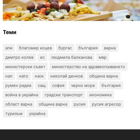
От август се променят осигурителните
вноски за седем икономически дейности
Теми
апи
благомир коцев
бургас
българия
варна
дмитро колев
ес
людмила балканова
мвр
министерски съвет
министерство на здравеопазването
нап
нато
нзок
николай денков
община варна
румен радев
сащ
софия
черно море
българия
война в украйна
градски транспорт
икономика
област варна
община варна
русия
русия агресор
туризъм
украйна