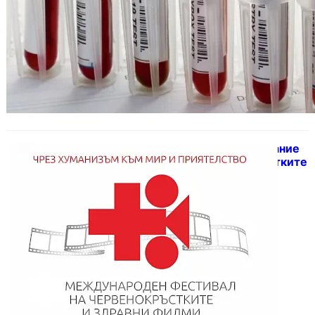
Във Варна започва 21-ото издание
на фестивала на Червенокръстките
и здравни филми