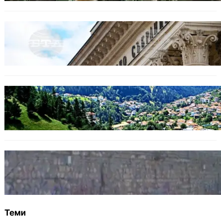
БЕЗ КАТЕГОРИЯ
Дрон се взриви край Кардам: България
търси отговори за произхода му.
БЪЛГАРИЯ
Полицията алармира за нова схема с
фалшиви лечители и „вълшебни“ мехлеми
БЪЛГАРИЯ
Ограничават движението по улица
„Вълноломна“ във Варна
Теми