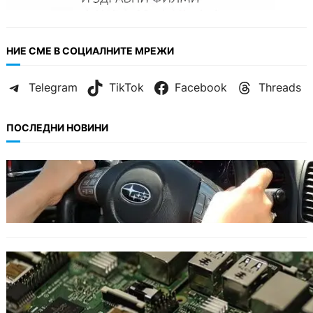
НИЕ СМЕ В СОЦИАЛНИТЕ МРЕЖИ
Telegram
TikTok
Facebook
Threads
ПОСЛЕДНИ НОВИНИ
БЕЗ КАТЕГОРИЯ
Възможни ограничения за Waze в Европа
след решение на Съда на ЕС.
ИКОНОМИКА
Кои българи се осигуряват на новия таван
от 2300 евро.