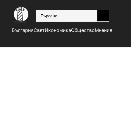
SEARCH
България
Свят
Икономика
Общество
Мнения