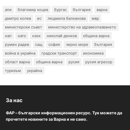
апи
благомир коцев
бургас
българия
варна
дмитро колев
ес
людмила балканова
мвр
министерски съвет
министерство на здравеопазването
нап
нато
нзок
николай денков
община варна
румен радев
сащ
софия
черно море
българия
война в украйна
градски транспорт
икономика
област варна
община варна
русия
русия агресор
туризъм
украйна
За нас
ФАР – български информационен ресурс. Тук можете да
прочетете новините за Варна и не само.