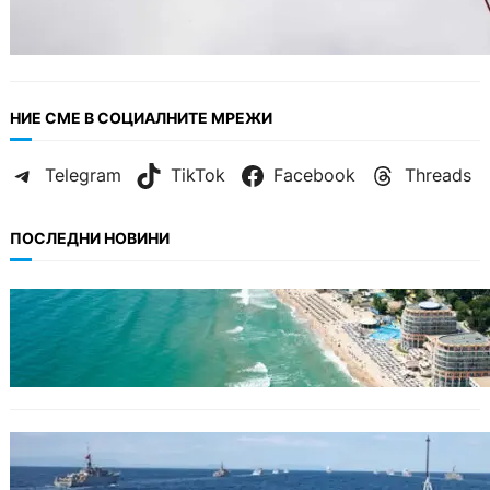
НИЕ СМЕ В СОЦИАЛНИТЕ МРЕЖИ
Telegram
TikTok
Facebook
Threads
ПОСЛЕДНИ НОВИНИ
ИКОНОМИКА
Интерактивна карта показва всички водни
бази по Черноморието
БЪЛГАРИЯ
Нов минен ловец за българския флот