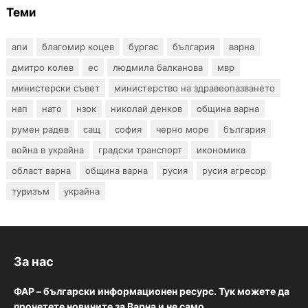
Теми
апи
благомир коцев
бургас
българия
варна
дмитро колев
ес
людмила балканова
мвр
министерски съвет
министерство на здравеопазването
нап
нато
нзок
николай денков
община варна
румен радев
сащ
софия
черно море
българия
война в украйна
градски транспорт
икономика
област варна
община варна
русия
русия агресор
туризъм
украйна
За нас
ФАР – български информационен ресурс. Тук можете да
прочетете новините за Варна и не само.