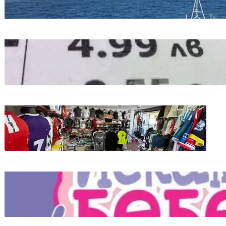
пристига до края на годината
БЪЛГАРИЯ
Левът изчезва от етикетите: Търговците
вече ще показват цените само в евро
БЪЛГАРИЯ
Иззеха фалшиви стоки за близо 650 000
евро при акция във Варна и „Златни
пясъци“
БЪЛГАРИЯ
Инвитро подкрепата под въпрос? „Искам
бебе“ се обяви срещу прехвърлянето на
Центъра към НЗОК