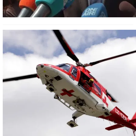
През януари в България ще
пристигне първият медицински
хеликоптер