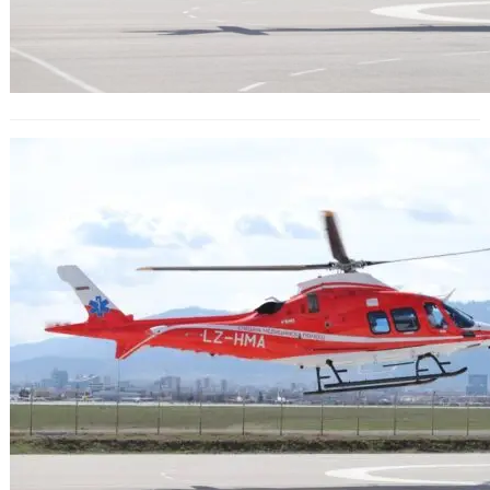
От края на май ще започне работа
първият медицински хеликоптер