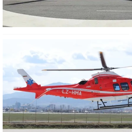
Първата мисия на въздушната
спешна помощ: Пациентка
транспортирана от Шумен до
София