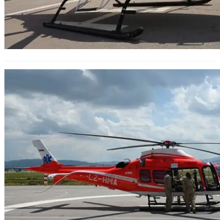
Стартира ремонтът на летището
край Сливен, предназначено за
втория медицински хеликоптер