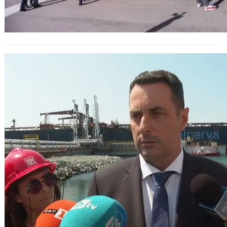
МТС обявява нова поръчка за 35
електрически мотриси след
корекции и предишен провал