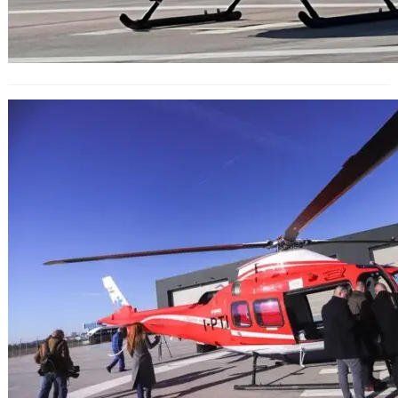
България няма да използва първия
медицински хеликоптер за
планинско спасяване