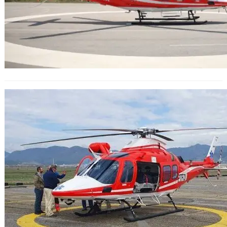
HEMS с нова придобивка: Третият
медицински хеликоптер пристигна
от Италия