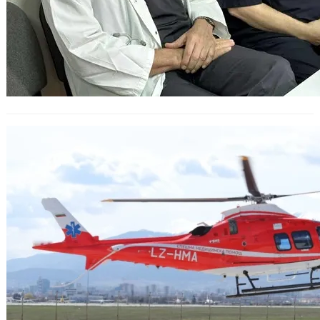
Първата мисия на въздушната
спешна помощ: Пациентка
транспортирана от Шумен до
София