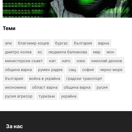
Разкриха дългогодишен пробив в
държавни информационни системи
Теми
апи
благомир коцев
бургас
българия
варна
дмитро колев
ес
людмила балканова
мвр
мон
министерски съвет
нап
нато
нзок
николай денков
община варна
румен радев
сащ
софия
черно море
българия
война в украйна
градски транспорт
икономика
област варна
община варна
русия
русия агресор
туризъм
украйна
За нас