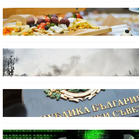
БЪЛГАРИЯ
От август се променят осигурителните
вноски за седем икономически дейности.
БЕЗ КАТЕГОРИЯ
Пожарите в България не спират: 141
огнища за последното денонощие.
БЪЛГАРИЯ
Кабинетът прие нов статут за професиите в
спортната подготовка
БЪЛГАРИЯ