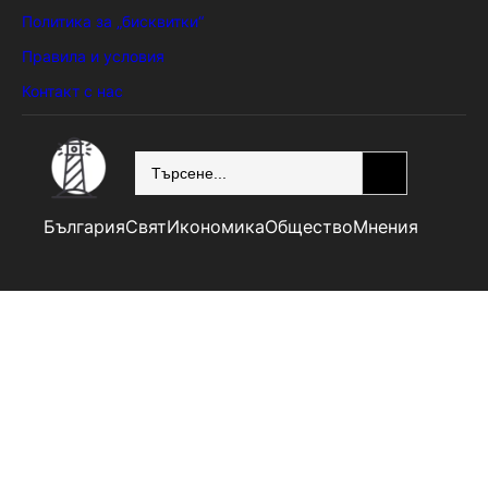
Политика за „бисквитки“
Правила и условия
Контакт с нас
SEARCH
България
Свят
Икономика
Общество
Мнения