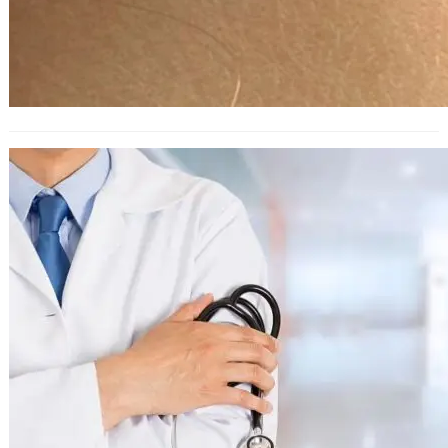
Медик от Варна застава пред съда
заради фатален случай с пациент