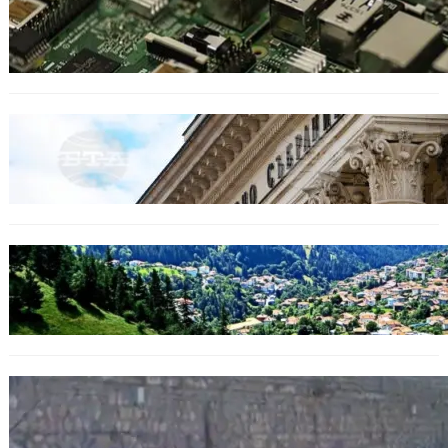
Кои българи се осигуряват на новия таван
от 2300 евро.
БЕЗ КАТЕГОРИЯ
Дрон се взриви край Кардам: България
търси отговори за произхода му.
БЪЛГАРИЯ
Полицията алармира за нова схема с
фалшиви лечители и „вълшебни“ мехлеми
БЪЛГАРИЯ
Ограничават движението по улица
„Вълноломна“ във Варна