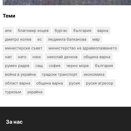
Теми
апи
благомир коцев
бургас
българия
варна
дмитро колев
ес
людмила балканова
мвр
министерски съвет
министерство на здравеопазването
нап
нато
нзок
николай денков
община варна
румен радев
сащ
софия
черно море
българия
война в украйна
градски транспорт
икономика
област варна
община варна
русия
русия агресор
туризъм
украйна
За нас