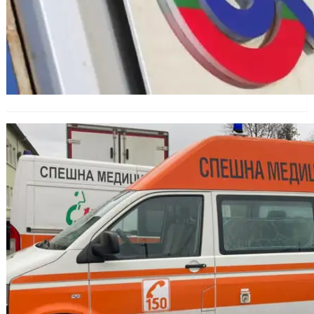
Повече линейки и медицински
екипи ще дежурят по
Черноморието