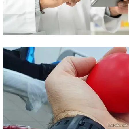
Стартира юлската кампания за
кръводаряване във Варна – нужни
са кръвни групи 0- и AB-