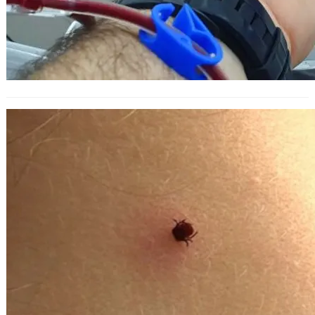
РЗИ отчете ръст на случаите на
ухапани от кърлежи във Варна