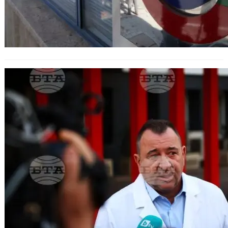
Осем ранени са приети в „Пирогов“
след пожар в Северна Македония.