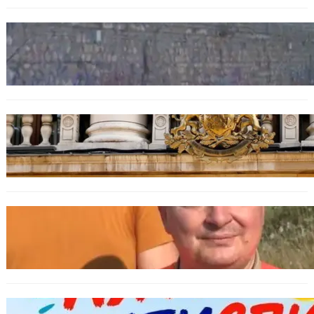
БЪЛГАРИЯ
Ограничават движението по улица
„Вълноломна“ във Варна
БЪЛГАРИЯ
Дрон навлезе в България край границата с
Румъния
БЪЛГАРИЯ
МЗХ: Ловните билети ще могат да се
издават онлайн
БЪЛГАРИЯ