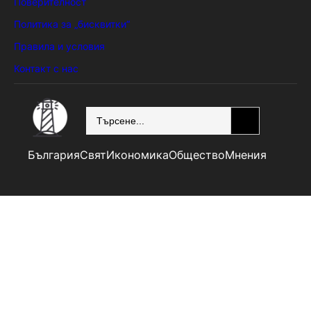
Поверителност
Политика за „бисквитки“
Правила и условия
Контакт с нас
SEARCH
България
Свят
Икономика
Общество
Мнения