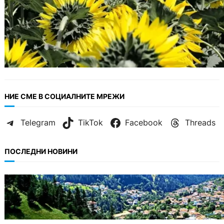
НИЕ СМЕ В СОЦИАЛНИТЕ МРЕЖИ
Telegram
TikTok
Facebook
Threads
ПОСЛЕДНИ НОВИНИ
БЪЛГАРИЯ
Полицията алармира за нова схема с
фалшиви лечители и „вълшебни“ мехлеми