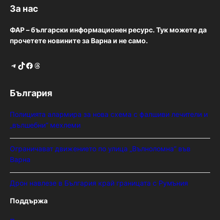
За нас
ФАР – български информационен ресурс. Тук можете да
прочетете новините за Варна и не само.
Telegram
TikTok
Facebook
Threads
България
Полицията алармира за нова схема с фалшиви лечители и
„вълшебни“ мехлеми
Ограничават движението по улица „Вълноломна“ във
Варна
Дрон навлезе в България край границата с Румъния
Поддържа