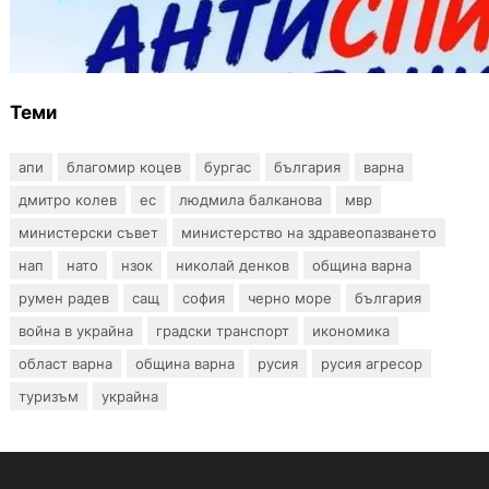
Варна предлага безплатни и анонимни
тестове за ХИВ и други инфекции през
август
Теми
апи
благомир коцев
бургас
българия
варна
дмитро колев
ес
людмила балканова
мвр
министерски съвет
министерство на здравеопазването
нап
нато
нзок
николай денков
община варна
румен радев
сащ
софия
черно море
българия
война в украйна
градски транспорт
икономика
област варна
община варна
русия
русия агресор
туризъм
украйна