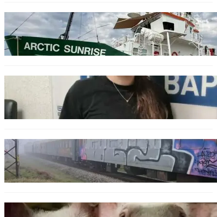
БЪЛГАРИЯ
Корабът на „Грийнпийс“ пристигна във
Варна с кампания за опазване на Черно
море
ОБЩЕСТВО
Варненска ученичка създаде интерактивна
карта за сигнали за проблеми с боклука
ОБЩЕСТВО
Бързият влак София – Варна блъсна и уби
жена край гара Бутово
БЪЛГАРИЯ