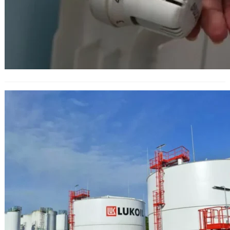
Цената на горивата няма да се
покачи след продажбата на
„Лукойл“. Говори енергиен експерт