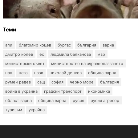
БАБХ регистрира огнище на африканска
чума по свинете в стопанство край Варна
Теми
апи
благомир коцев
бургас
българия
варна
дмитро колев
ес
людмила балканова
мвр
министерски съвет
министерство на здравеопазването
нап
нато
нзок
николай денков
община варна
румен радев
сащ
софия
черно море
българия
война в украйна
градски транспорт
икономика
област варна
община варна
русия
русия агресор
туризъм
украйна