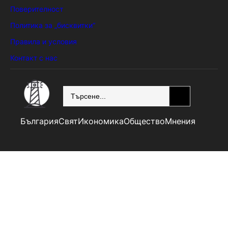
Поверителност
Политика за „бисквитки“
Правила и условия
Контакт с нас
SEARCH
България
Свят
Икономика
Общество
Мнения