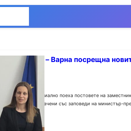
Общество
Мнения
инистрация – Варна посрещна нови
равители
Иван Христов официално поеха постовете на заместни
т Варна. Те са назначени със заповеди на министър-пр
ай 2026 г. Новите…