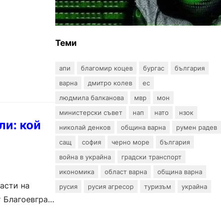
пробив в държавни
информационни системи
Теми
апи
благомир коцев
бургас
българия
варна
дмитро колев
ес
людмила балканова
мвр
мон
министерски съвет
нап
нато
нзок
ли: кой
николай денков
община варна
румен радев
сащ
софия
черно море
българия
война в украйна
градски транспорт
икономика
област варна
община варна
асти на
русия
русия агресор
туризъм
украйна
т Благоевград