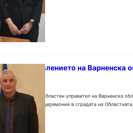
в пое управлението на Варненска о
фициално поста областен управител на Варненска обла
лъжност на кратка церемония в сградата на Областната
която присъстваха служителите и…