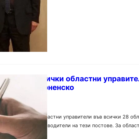
то смени всички областни управите
ието във Варненско
 назначи нови областни управители във всички 28 обл
 досегашните ръководители на тези постове. За облас
Трендафилов. Той е завършил Академията…