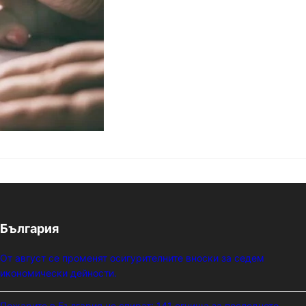
България
От август се променят осигурителните вноски за седем
икономически дейности.
Пожарите в България не спират: 141 огнища за последното