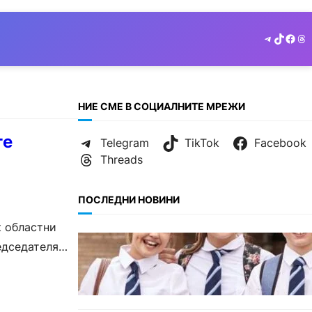
Telegram
TikTok
Face
Th
НИЕ СМЕ В СОЦИАЛНИТЕ МРЕЖИ
те
Telegram
TikTok
Facebook
Threads
ПОСЛЕДНИ НОВИНИ
к областни
ИКОНОМИКА
едседателя
Колко ще струват училищните
униформи във Варна тази
година.