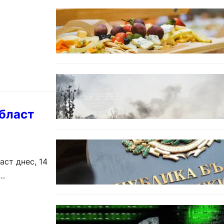
БЪЛГАРИЯ
От август се променят
осигурителните вноски за
седем икономически
дейности.
БЕЗ КАТЕГОРИЯ
Пожарите в България не
спират: 141 огнища за
последното денонощие.
бласт
БЪЛГАРИЯ
Кабинетът прие нов статут за
ст днес, 14
професиите в спортната
подготовка
БЪЛГАРИЯ
Разкриха дългогодишен