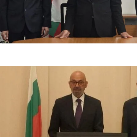
Марио Смърко
България
–
14.05.2026
Марио Смърков пое о
май. Той встъпи в д
администрация, на 