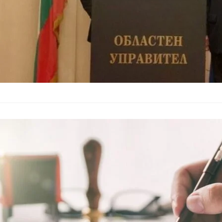
Правителство
пое управлен
България
–
13.05.2026
Министерският съвет
страната и освободи
поста поема Васил 