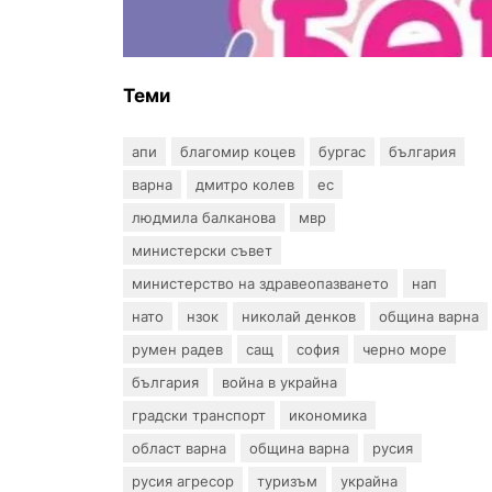
въпрос? „Искам бебе“ се обяви
срещу прехвърлянето на
Центъра към НЗОК
Теми
апи
благомир коцев
бургас
българия
варна
дмитро колев
ес
людмила балканова
мвр
министерски съвет
министерство на здравеопазването
нап
нато
нзок
николай денков
община варна
румен радев
сащ
софия
черно море
българия
война в украйна
градски транспорт
икономика
област варна
община варна
русия
русия агресор
туризъм
украйна