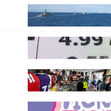
БЪЛГАРИЯ
Нов минен ловец за
българския флот пристига до
края на годината
БЪЛГАРИЯ
Левът изчезва от етикетите:
Търговците вече ще показват
цените само в евро
БЪЛГАРИЯ
Иззеха фалшиви стоки за близо
650 000 евро при акция във
Варна и „Златни пясъци“
БЪЛГАРИЯ
Инвитро подкрепата под