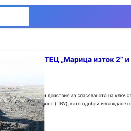
Общество
Мнения
то изважда ТЕЦ „Марица изток 2“ и
“ от БЕХ.
дприема решителни действия за спасяването на ключо
овяване и устойчивост (ПВУ), като одобри изваждането
рица изток 2“ и „Мини Марица-изток“ от структурата