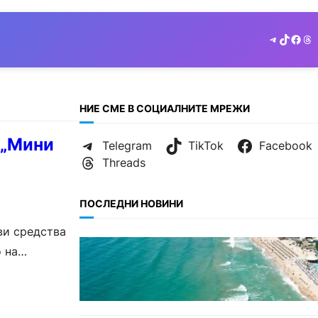
Telegram
TikTok
Face
Th
НИЕ СМЕ В СОЦИАЛНИТЕ МРЕЖИ
 „Мини
Telegram
TikTok
Facebook
Threads
ПОСЛЕДНИ НОВИНИ
ви средства
ИКОНОМИКА
 на
Интерактивна карта показва
…
всички водни бази по
Черноморието