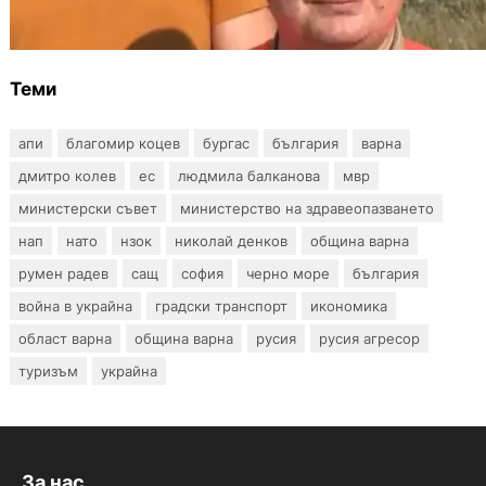
издават онлайн
Теми
апи
благомир коцев
бургас
българия
варна
дмитро колев
ес
людмила балканова
мвр
министерски съвет
министерство на здравеопазването
нап
нато
нзок
николай денков
община варна
румен радев
сащ
софия
черно море
българия
война в украйна
градски транспорт
икономика
област варна
община варна
русия
русия агресор
туризъм
украйна
За нас