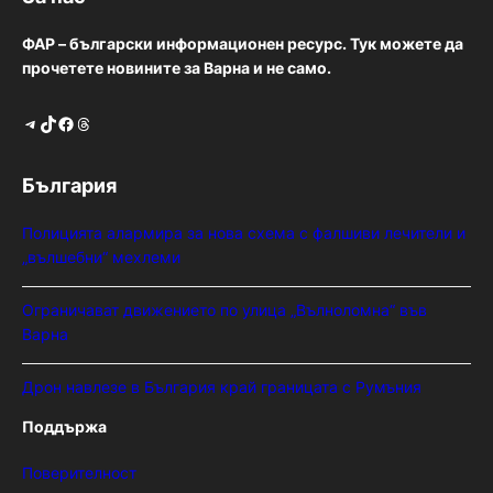
ФАР – български информационен ресурс. Тук можете да
прочетете новините за Варна и не само.
Telegram
TikTok
Facebook
Threads
България
Полицията алармира за нова схема с фалшиви лечители и
„вълшебни“ мехлеми
Ограничават движението по улица „Вълноломна“ във
Варна
Дрон навлезе в България край границата с Румъния
Поддържа
Поверителност