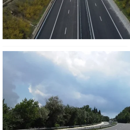
Кметът на Варна: Подобрена
транспортна връзка с Бургас е
критична за развитието на
общините по Черноморие