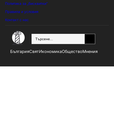
Политика за „бисквитки“
Правила и условия
Контакт с нас
SEARCH
България
Свят
Икономика
Общество
Мнения