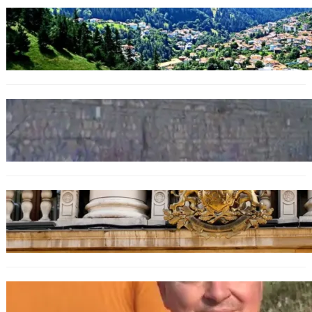
БЪЛГАРИЯ
Полицията алармира за нова схема с
фалшиви лечители и „вълшебни“ мехлеми
БЪЛГАРИЯ
Ограничават движението по улица
„Вълноломна“ във Варна
БЪЛГАРИЯ
Дрон навлезе в България край границата с
Румъния
БЪЛГАРИЯ
МЗХ: Ловните билети ще могат да се