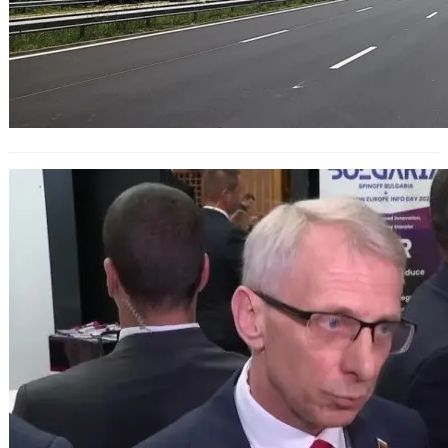
Изграждането на магистрала от
Русе до Велико Търново ще открие
нови перспективи за България