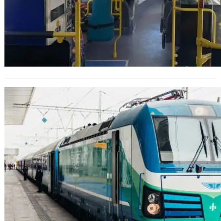
ЖП разписанията се променят на
30 март – вижте засегнатите
влакове