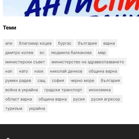
тестове за ХИВ и други инфекции през
август
Теми
апи
благомир коцев
бургас
българия
варна
дмитро колев
ес
людмила балканова
мвр
министерски съвет
министерство на здравеопазването
нап
нато
нзок
николай денков
община варна
румен радев
сащ
софия
черно море
българия
война в украйна
градски транспорт
икономика
област варна
община варна
русия
русия агресор
туризъм
украйна