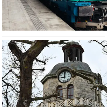
Преминаваме към лятно време
през тази нощ: Не забравете да си
смените часовниците