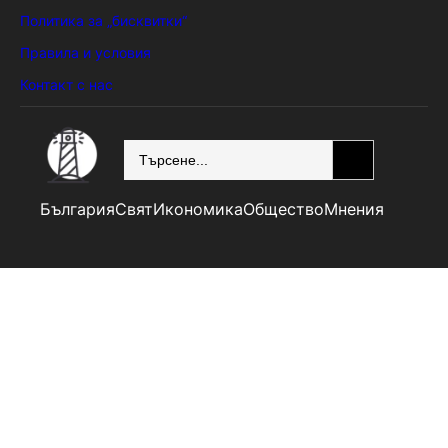
Политика за „бисквитки“
Правила и условия
Контакт с нас
SEARCH
България
Свят
Икономика
Общество
Мнения