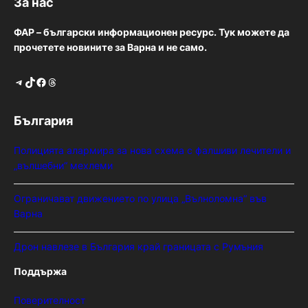
За нас
ФАР – български информационен ресурс. Тук можете да
прочетете новините за Варна и не само.
Telegram
TikTok
Facebook
Threads
България
Полицията алармира за нова схема с фалшиви лечители и
„вълшебни“ мехлеми
Ограничават движението по улица „Вълноломна“ във
Варна
Дрон навлезе в България край границата с Румъния
Поддържа
Поверителност