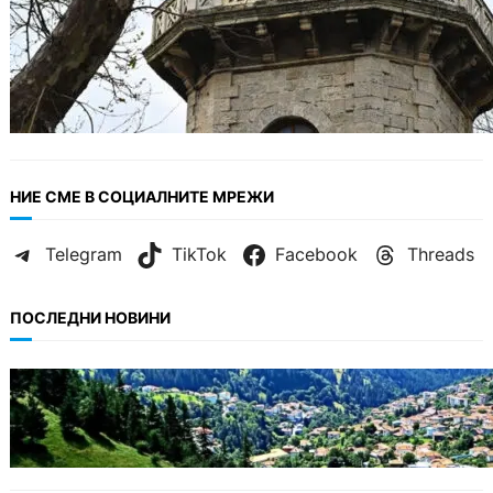
НИЕ СМЕ В СОЦИАЛНИТЕ МРЕЖИ
Telegram
TikTok
Facebook
Threads
ПОСЛЕДНИ НОВИНИ
БЪЛГАРИЯ
Полицията алармира за нова схема с
фалшиви лечители и „вълшебни“ мехлеми