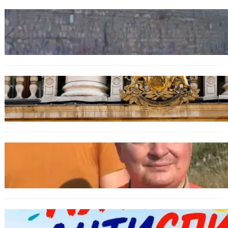
БЪЛГАРИЯ
Ограничават движението по улица
„Вълноломна“ във Варна
БЪЛГАРИЯ
Дрон навлезе в България край границата с
Румъния
БЪЛГАРИЯ
МЗХ: Ловните билети ще могат да се
издават онлайн
БЪЛГАРИЯ
Варна предлага безплатни и анонимни