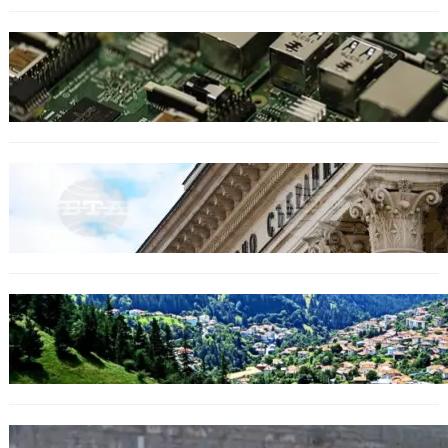
ИКОНОМИКА
Кои българи се осигуряват на новия таван
от 2300 евро.
БЕЗ КАТЕГОРИЯ
Дрон се взриви край Кардам: България
търси отговори за произхода му.
БЪЛГАРИЯ
Полицията алармира за нова схема с
фалшиви лечители и „вълшебни“ мехлеми
БЪЛГАРИЯ