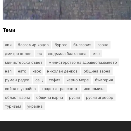
Ограничават движението по улица
„Вълноломна“ във Варна
Теми
апи
благомир коцев
бургас
българия
варна
дмитро колев
ес
людмила балканова
мвр
министерски съвет
министерство на здравеопазването
нап
нато
нзок
николай денков
община варна
румен радев
сащ
софия
черно море
българия
война в украйна
градски транспорт
икономика
област варна
община варна
русия
русия агресор
туризъм
украйна