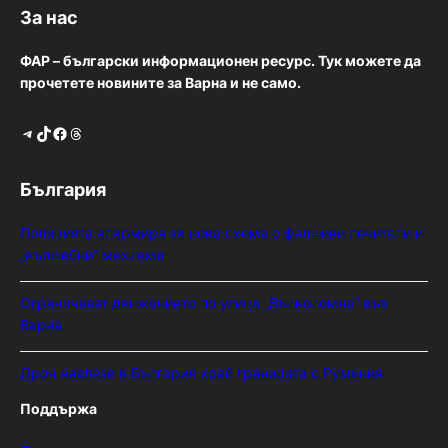
За нас
ФАР – български информационен ресурс. Тук можете да
прочетете новините за Варна и не само.
Telegram
TikTok
Facebook
Threads
България
Полицията алармира за нова схема с фалшиви лечители и
„вълшебни“ мехлеми
Ограничават движението по улица „Вълноломна“ във
Варна
Дрон навлезе в България край границата с Румъния
Поддържа