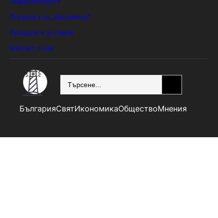
Поверителност
Политика за „бисквитки“
Правила и условия
Контакт с нас
SEARCH
България
Свят
Икономика
Общество
Мнения