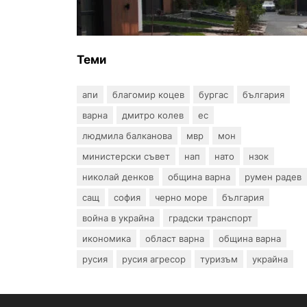
заповедите за събаряне на
сгради в местността „Баба
Алино“
Теми
апи
благомир коцев
бургас
българия
варна
дмитро колев
ес
людмила балканова
мвр
мон
министерски съвет
нап
нато
нзок
николай денков
община варна
румен радев
сащ
софия
черно море
българия
война в украйна
градски транспорт
икономика
област варна
община варна
русия
русия агресор
туризъм
украйна