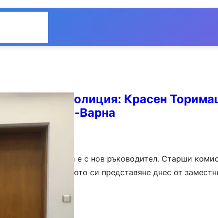
Общество
Мнения
арненската полиция: Красен Торима
ело на ОДМВР-Варна
я на МВР във Варна е с нов ръководител. Старши коми
ста след официалното си представяне днес от замест
ти Любомир Йосифов. В изказването…