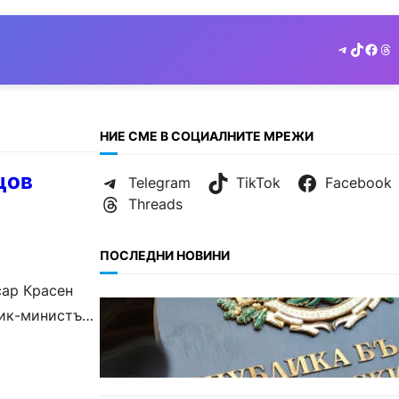
Telegram
TikTok
Face
Th
НИЕ СМЕ В СОЦИАЛНИТЕ МРЕЖИ
цов
Telegram
TikTok
Facebook
Threads
ПОСЛЕДНИ НОВИНИ
сар Красен
БЪЛГАРИЯ
ник-министъра
Кабинетът прие нов статут за
професиите в спортната
подготовка