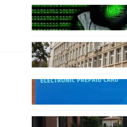
БЪЛГАРИЯ
Разкриха дългогодишен
пробив в държавни
информационни системи
ОБЩЕСТВО
Домашният арест на шофьора,
обвинен за смъртта на
моторист, остава в сила
ОБЩЕСТВО
Предплатените карти за
градския транспорт във Варна
отново влизат в употреба
БЪЛГАРИЯ
12 съдебни дела оспорват