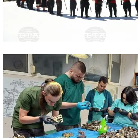
Над 600 птици пострадаха
вследствие на новогодишни
фоерверки край Копривщица