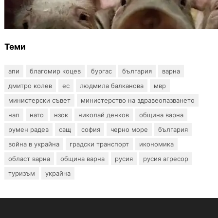
БАБХ регистрира огнище на африканска
чума по свинете в стопанство край Варна
Теми
апи
благомир коцев
бургас
българия
варна
дмитро колев
ес
людмила балканова
мвр
министерски съвет
министерство на здравеопазването
нап
нато
нзок
николай денков
община варна
румен радев
сащ
софия
черно море
българия
война в украйна
градски транспорт
икономика
област варна
община варна
русия
русия агресор
туризъм
украйна