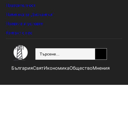
Поверителност
Политика за „бисквитки“
Правила и условия
Контакт с нас
SEARCH
България
Свят
Икономика
Общество
Мнения