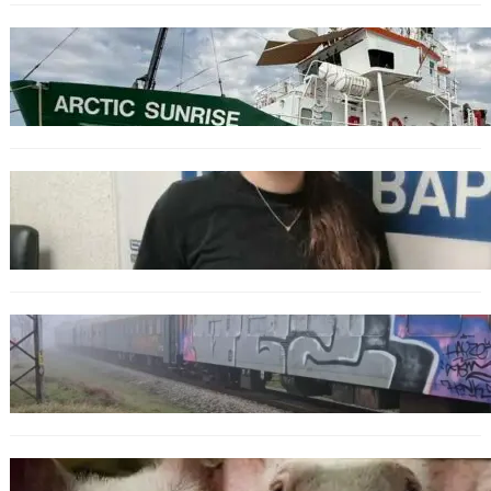
БЪЛГАРИЯ
Корабът на „Грийнпийс“ пристигна във
Варна с кампания за опазване на Черно
море
ОБЩЕСТВО
Варненска ученичка създаде интерактивна
карта за сигнали за проблеми с боклука
ОБЩЕСТВО
Бързият влак София – Варна блъсна и уби
жена край гара Бутово
БЪЛГАРИЯ