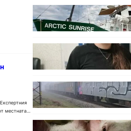
БЪЛГАРИЯ
Корабът на „Грийнпийс“
пристигна във Варна с
кампания за опазване на
Черно море
ОБЩЕСТВО
Варненска ученичка създаде
интерактивна карта за сигнали
за проблеми с боклука
ин
ОБЩЕСТВО
Бързият влак София – Варна
блъсна и уби жена край гара
Бутово
 Експертния
от местната
БЪЛГАРИЯ
БАБХ регистрира огнище на