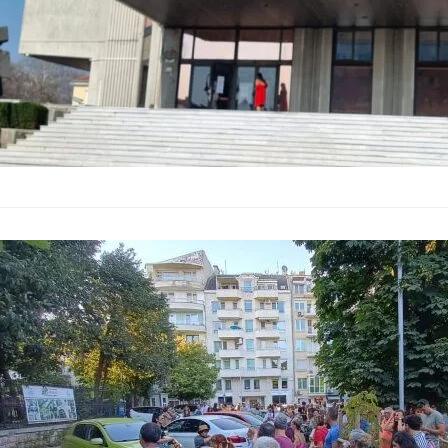
Граждани на 
Пламенка Дим
Коцев.
България
–
16.08.2025
Ситуацията във Вар
доверие в съдебната