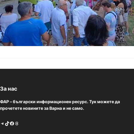
възприемат действи
За нас
ФАР – български информационен ресурс. Тук можете да
прочетете новините за Варна и не само.
Telegram
TikTok
Facebook
Threads