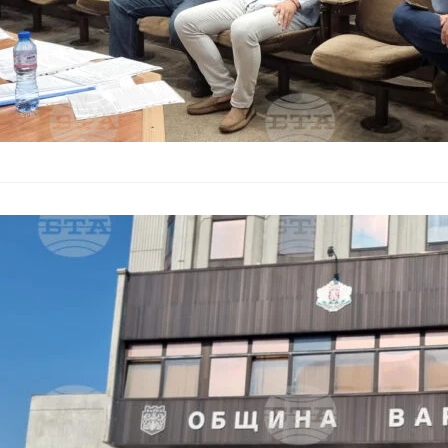
Нов председа
Марков.
Мнения
–
03.06.2026
Архитект Венелин М
съвет по устройств
администрация. Наз