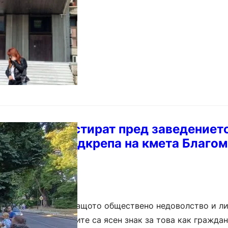
Варна протестират пред заведениет
итрова в подкрепа на кмета Благо
на показва нарастващото обществено недоволство и ли
 система. Протестите са ясен знак за това как гражда