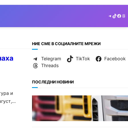
Telegram
TikTok
Face
Th
НИЕ СМЕ В СОЦИАЛНИТЕ МРЕЖИ
наха
Telegram
TikTok
Facebook
Threads
ПОСЛЕДНИ НОВИНИ
тура и
БЪЛГАРИЯ
густ,
Нови ограничения за
камионите над 12 тона по
ключови пътища през август