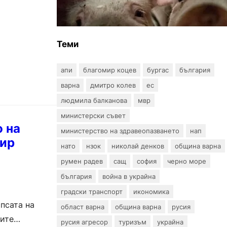
африканска чума по свинете в
стопанство край Варна
Теми
апи
благомир коцев
бургас
българия
варна
дмитро колев
ес
людмила балканова
мвр
министерски съвет
о на
министерство на здравеопазването
нап
мир
нато
нзок
николай денков
община варна
румен радев
сащ
софия
черно море
българия
война в украйна
градски транспорт
икономика
псата на
област варна
община варна
русия
ните
русия агресор
туризъм
украйна