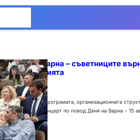
Общество
Мнения
празника на Варна – съветниците вър
администрацията
а яснота относно програмата, организационната струк
 в предстоящия концерт по повод Деня на Варна – 15 ав
тказа да одобри поисканото финансиране от…