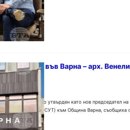
тел на ЕСУТ във Варна – арх. Венел
арков бе официално утвърден като нов председател на
о на територията (ЕСУТ) към Община Варна, съобщиха 
начението му е извършено със заповед…