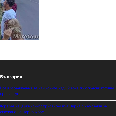
ята на властите и тяхното влияние върху…
България
Нови ограничения за камионите над 12 тона по ключови пътища
през август
Корабът на „Грийнпийс“ пристигна във Варна с кампания за
опазване на Черно море