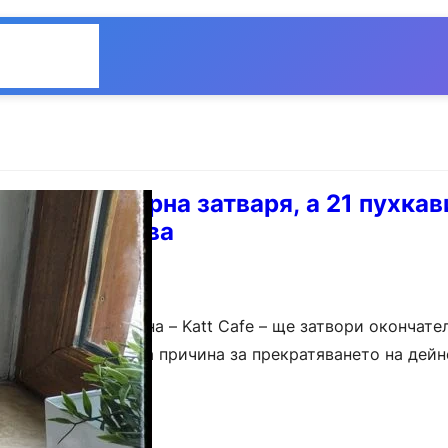
Общество
Мнения
отки във Варна затваря, а 21 пухкав
сят семейства
о кафене във Варна – Katt Cafe – ще затвори окончател
кипа му. Основната причина за прекратяването на дейн
ожност да се…