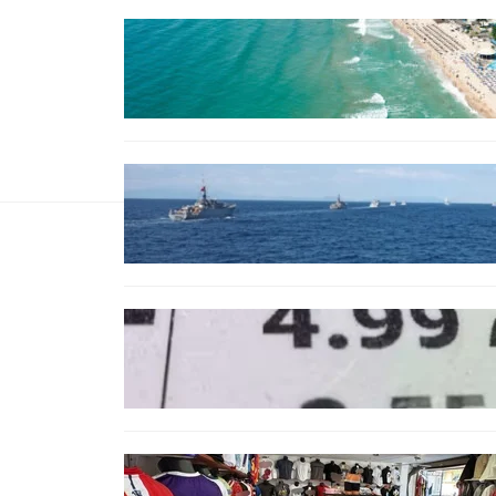
ИКОНОМИКА
Интерактивна карта показва
всички водни бази по
Черноморието
БЪЛГАРИЯ
Нов минен ловец за
българския флот пристига до
края на годината
БЪЛГАРИЯ
Левът изчезва от етикетите:
Търговците вече ще показват
цените само в евро
БЪЛГАРИЯ
Иззеха фалшиви стоки за близо