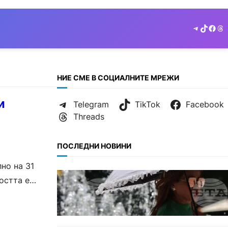
Telegram
TikTok
Face
Th
НИЕ СМЕ В СОЦИАЛНИТЕ МРЕЖИ
и
Telegram
TikTok
Facebook
Threads
ПОСЛЕДНИ НОВИНИ
но на 31
БЕЗ КАТЕГОРИЯ
остта е
Жега до 37°: НИМХ обяви
оранжев и жълт код за опасно
време.