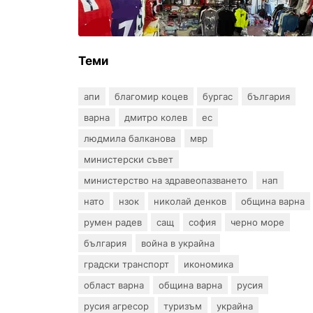
650 000 евро при акция във
Варна и „Златни пясъци“
Теми
апи
благомир коцев
бургас
българия
варна
дмитро колев
ес
людмила балканова
мвр
министерски съвет
министерство на здравеопазването
нап
нато
нзок
николай денков
община варна
румен радев
сащ
софия
черно море
българия
война в украйна
градски транспорт
икономика
област варна
община варна
русия
русия агресор
туризъм
украйна