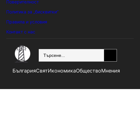
Поверителност
Политика за „бисквитки“
Правила и условия
Контакт с нас
SEARCH
България
Свят
Икономика
Общество
Мнения