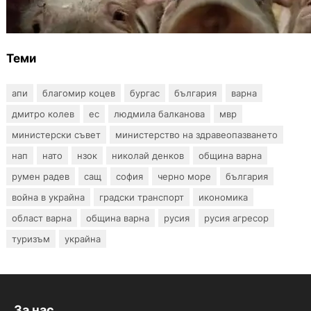
чума по свинете в стопанство край Варна
Теми
апи
благомир коцев
бургас
българия
варна
дмитро колев
ес
людмила балканова
мвр
министерски съвет
министерство на здравеопазването
нап
нато
нзок
николай денков
община варна
румен радев
сащ
софия
черно море
българия
война в украйна
градски транспорт
икономика
област варна
община варна
русия
русия агресор
туризъм
украйна
За нас