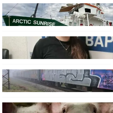
БЪЛГАРИЯ
Корабът на „Грийнпийс“ пристигна във
Варна с кампания за опазване на Черно
море
ОБЩЕСТВО
Варненска ученичка създаде интерактивна
карта за сигнали за проблеми с боклука
ОБЩЕСТВО
Бързият влак София – Варна блъсна и уби
жена край гара Бутово
БЪЛГАРИЯ
БАБХ регистрира огнище на африканска