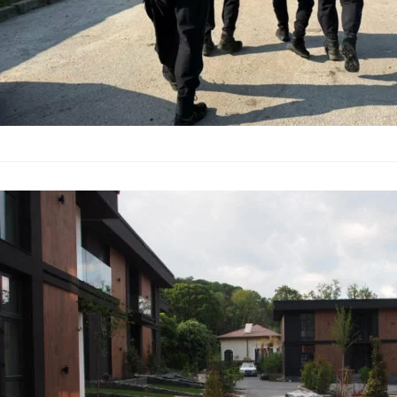
Имотен казус
несигурност
България
–
31.05.2026
Десетки семейства, 
заявяват, че са бил
като строителствот