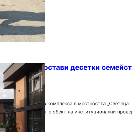
 край Варна остави десетки семейст
закупили жилища в комплекса в местността „Светеца“ 
и подведени. Случаят е обект на институционални прове
о в района беше определено като…