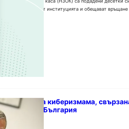
равноосигурителна каса (НЗОК) са подадени десетки си
 които уж идват от институцията и обещават връщане 
, че става дума за измамни…
два първата киберизмама, свързан
на еврото в България