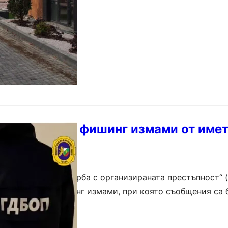
жа двама за фишинг измами от имет
лавна дирекция „Борба с организираната престъпност“
ещу схема за фишинг измами, при която съобщения са 
 на Министерство на вътрешните работи (МВР),…