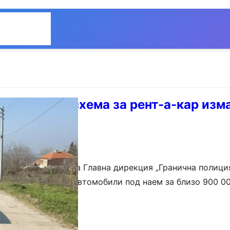
Общество
Мнения
иция разби схема за рент-а-кар изм
о
увани при акция на Главна дирекция „Гранична полици
зряна в измами с автомобили под наем за близо 900 00
ята…