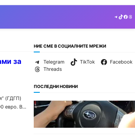
Telegram
TikTok
Face
Th
НИЕ СМЕ В СОЦИАЛНИТЕ МРЕЖИ
ами за
Telegram
TikTok
Facebook
Threads
ПОСЛЕДНИ НОВИНИ
я“ (ГДГП)
БЕЗ КАТЕГОРИЯ
0 евро. В
Възможни ограничения за
Waze в Европа след решение
на Съда на ЕС.