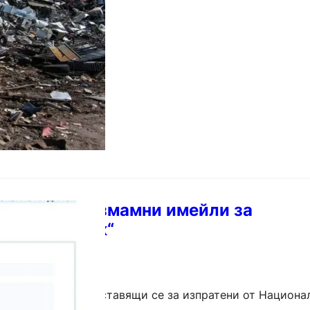
вани шестима души, а имущество за около…
еждава за измамни имейли за
ане на данък“
 съобщения, представящи се за изпратени от Национа