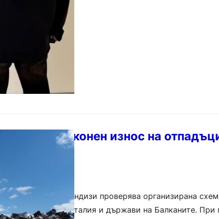
хема за незаконен износ на отпадъц
Балканите
алианския град Бриндизи проверява организирана схем
а отпадъци между Италия и държави на Балканите. При