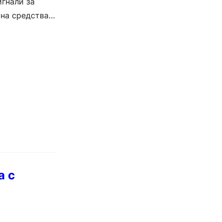
гнали за
на средства.
а с