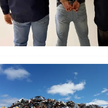
Разследват с
Италия към 
България
–
23.02.2026
Прокуратурата в ит
нелегален превоз н