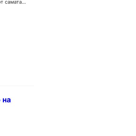
от самата
 на