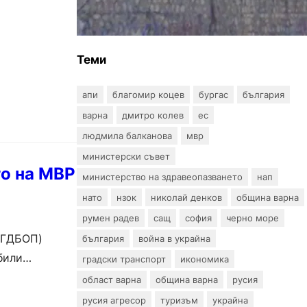
улица „Вълноломна“ във Варна
Теми
апи
благомир коцев
бургас
българия
варна
дмитро колев
ес
людмила балканова
мвр
министерски съвет
о на МВР
министерство на здравеопазването
нап
нато
нзок
николай денков
община варна
румен радев
сащ
софия
черно море
 (ГДБОП)
българия
война в украйна
били
градски транспорт
икономика
област варна
община варна
русия
русия агресор
туризъм
украйна