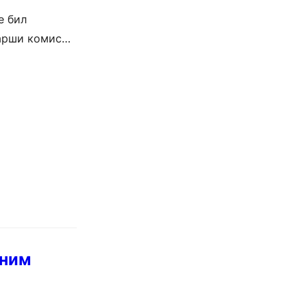
е бил
тарши комисар
мним