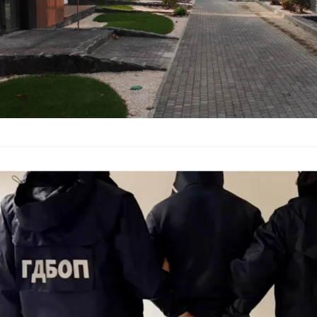
ГДБОП задър
България
–
09.05.2026
Киберексперти от Г
проведоха акция ср
изпращани от името