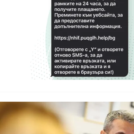
До Националната зд
получени съобщения,
От Касата уточняват
ГДБОП разсле
въвеждането 
България
–
22.08.2025