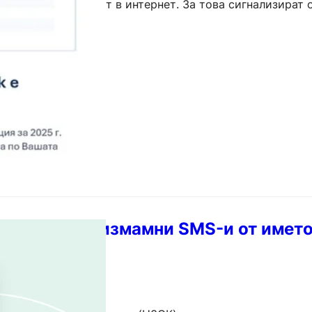
 се разпространяват в интернет. За това сигнализират 
очняват, че става дума за опит…
еждава за измамни SMS-и от името
а