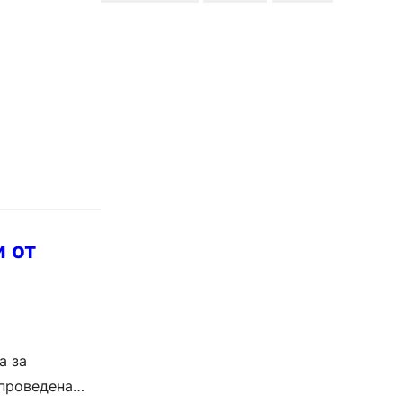
и от
а за
 проведена