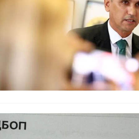
Първи случай на ки
докладван в ГДБОП.
Владимир Димитров.
МВР предупре
„комисар“ и 