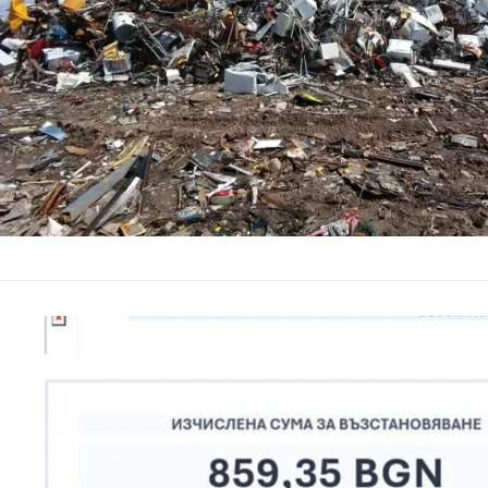
операция са аресту
НАП предупр
„възстановяв
България
–
17.02.2026
Фалшиви електронни