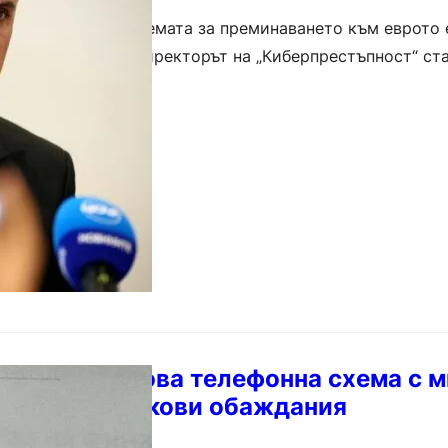
беризмама около темата за преминаването към еврото 
 За това съобщи директорът на „Киберпрестъпност“ с
 Измамниците са се свързали с…
ждава за нова телефонна схема с 
фалшиви банкови обаждания