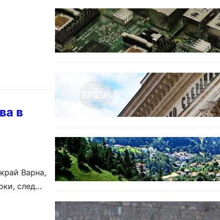
ИКОНОМИКА
Кои българи се осигуряват на
новия таван от 2300 евро.
БЕЗ КАТЕГОРИЯ
Дрон се взриви край Кардам:
България търси отговори за
произхода му.
ва в
БЪЛГАРИЯ
Полицията алармира за нова
схема с фалшиви лечители и
„вълшебни“ мехлеми
край Варна,
рки, след
БЪЛГАРИЯ
Ограничават движението по