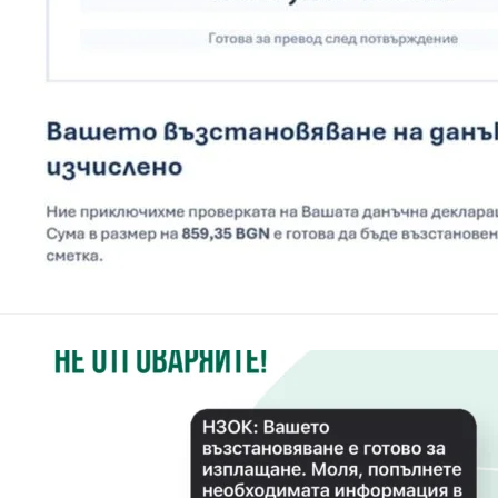
за приходите (НАП),
институция, като ут
НЗОК предупр
институцият
България
–
18.09.2025