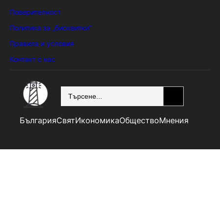
Поверителност
Политика за „бисквитки“
Правила и условия
Контакт с нас
SEARCH
България
Свят
Икономика
Общество
Мнения