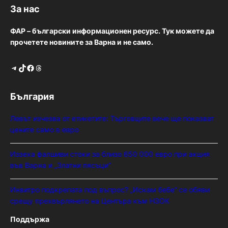
За нас
ФАР – български информационен ресурс. Тук можете да
прочетете новините за Варна и не само.
Telegram
TikTok
Facebook
Threads
България
Левът изчезва от етикетите: Търговците вече ще показват
цените само в евро
Иззеха фалшиви стоки за близо 650 000 евро при акция
във Варна и „Златни пясъци“
Инвитро подкрепата под въпрос? „Искам бебе“ се обяви
срещу прехвърлянето на Центъра към НЗОК
Поддържа