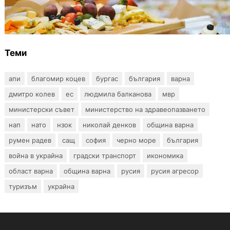
От август се променят осигурителните
вноски за седем икономически дейности
Теми
апи
благомир коцев
бургас
българия
варна
дмитро колев
ес
людмила балканова
мвр
министерски съвет
министерство на здравеопазването
нап
нато
нзок
николай денков
община варна
румен радев
сащ
софия
черно море
българия
война в украйна
градски транспорт
икономика
област варна
община варна
русия
русия агресор
туризъм
украйна