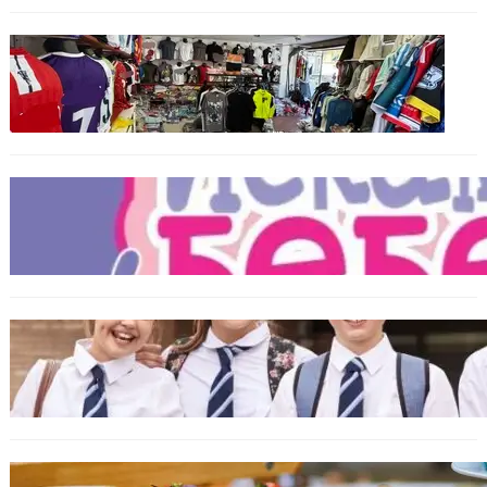
БЪЛГАРИЯ
Иззеха фалшиви стоки за близо 650 000
евро при акция във Варна и „Златни
пясъци“
БЪЛГАРИЯ
Инвитро подкрепата под въпрос? „Искам
бебе“ се обяви срещу прехвърлянето на
Центъра към НЗОК
ИКОНОМИКА
Колко ще струват училищните униформи
във Варна тази година
БЪЛГАРИЯ