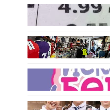
БЪЛГАРИЯ
Левът изчезва от етикетите:
Търговците вече ще показват
цените само в евро
БЪЛГАРИЯ
Иззеха фалшиви стоки за близо
650 000 евро при акция във
Варна и „Златни пясъци“
БЪЛГАРИЯ
Инвитро подкрепата под
въпрос? „Искам бебе“ се обяви
срещу прехвърлянето на
Центъра към НЗОК
ИКОНОМИКА
Колко ще струват училищните