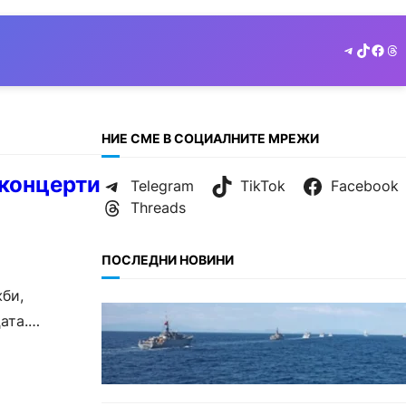
Telegram
TikTok
Face
Th
НИЕ СМЕ В СОЦИАЛНИТЕ МРЕЖИ
 концерти
Telegram
TikTok
Facebook
Threads
ПОСЛЕДНИ НОВИНИ
би,
БЪЛГАРИЯ
ата.
Нов минен ловец за
българския флот пристига до
края на годината