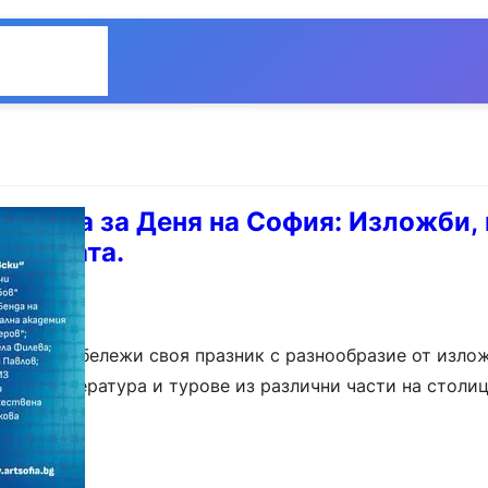
Общество
Мнения
ограма за Деня на София: Изложби,
толицата.
фия ще отбележи своя празник с разнообразие от излож
кино, литература и турове из различни части на столиц
ма включва около 50 събития за…