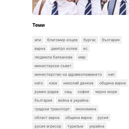
униформи във Варна тази
година
Теми
апи
благомир коцев
бургас
българия
варна
дмитро колев
ес
людмила балканова
мвр
министерски съвет
министерство на здравеопазването
нап
нато
нзок
николай денков
община варна
румен радев
сащ
софия
черно море
българия
война в украйна
градски транспорт
икономика
област варна
община варна
русия
русия агресор
туризъм
украйна