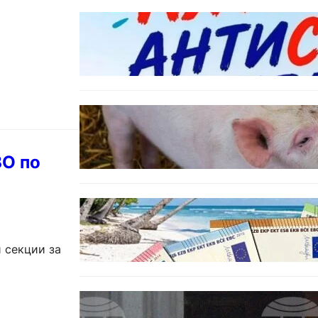
БЪЛГАРИЯ
Варна предлага безплатни и
анонимни тестове за ХИВ и
други инфекции през август
ОБЩЕСТВО
Тревога във Варненско:
Африканска чума по свинете е
открита край Гроздьово
ВО по
ИКОНОМИКА
Край на цените в две валути:
От 9 август етикетите ще са
само в евро.
 секции за
БЪЛГАРИЯ
Варна отбелязва 147 години от