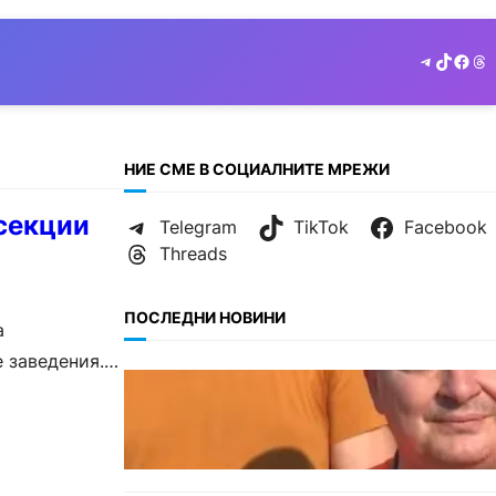
Telegram
TikTok
Face
Th
НИЕ СМЕ В СОЦИАЛНИТЕ МРЕЖИ
 секции
Telegram
TikTok
Facebook
Threads
ПОСЛЕДНИ НОВИНИ
а
е заведения.
БЪЛГАРИЯ
МЗХ: Ловните билети ще
могат да се издават онлайн