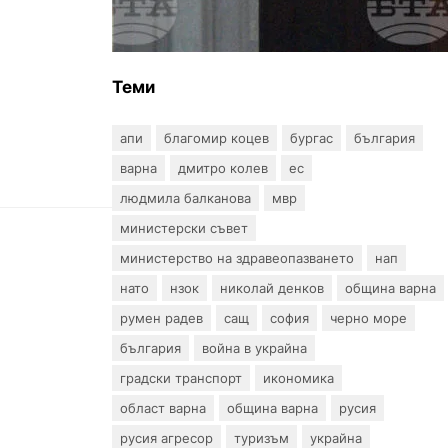
създаването на
Военноморските сили
Теми
апи
благомир коцев
бургас
българия
варна
дмитро колев
ес
людмила балканова
мвр
министерски съвет
министерство на здравеопазването
нап
нато
нзок
николай денков
община варна
румен радев
сащ
софия
черно море
българия
война в украйна
градски транспорт
икономика
област варна
община варна
русия
русия агресор
туризъм
украйна