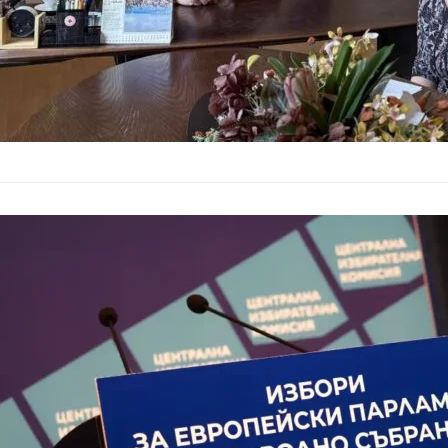
След изборит
български за
България
–
05.06.2024
На 10 юни всички уч
вота 2 в 1 на 9 юни