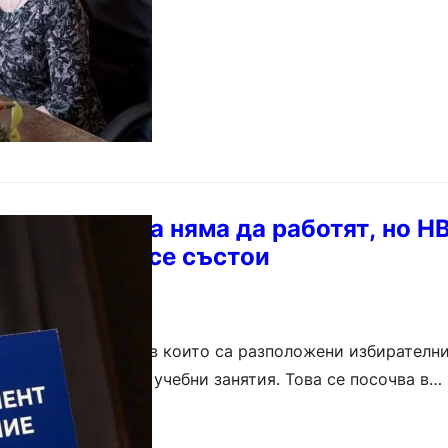
е: Училищата няма да работят, но Н
 10. клас ще се състои
илища в страната, в които са разположени избирателни
, няма да провеждат учебни занятия. Това се посочва в…