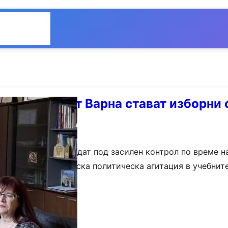
Общество
Мнения
ища в област Варна стават изборни
нска област ще бъдат под засилен контрол по време н
, за да не се допуска политическа агитация в учебнит
на на работна среща…