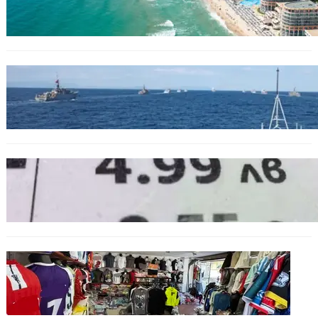
бази по Черноморието
БЪЛГАРИЯ
Нов минен ловец за българския флот
пристига до края на годината
БЪЛГАРИЯ
Левът изчезва от етикетите: Търговците
вече ще показват цените само в евро
БЪЛГАРИЯ
Иззеха фалшиви стоки за близо 650 000
евро при акция във Варна и „Златни
пясъци“