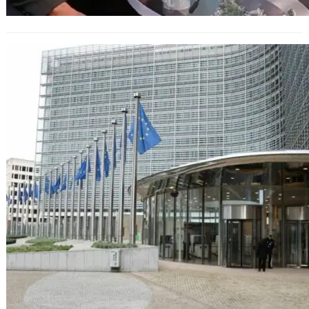
Българската икономика ускорява
растежа според Есенната прогноза
на ЕК