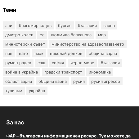
Теми
апи
благомир коцев
бургас
българия
варна
дмитро колев
ес
людмила балканова
мвр
министерски съвет
министерство на здравеопазването
нап
нато
нзок
николай денков
община варна
румен радев
сащ
софия
черно море
българия
война в украйна
градски транспорт
икономика
област варна
община варна
русия
русия агресор
туризъм
украйна
За нас
ФАР – български информационен ресурс. Тук можете да