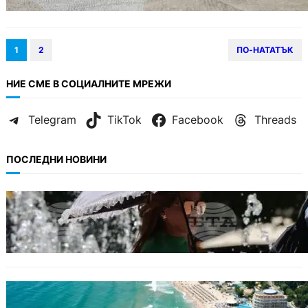
1
2
ПО-НАТАТЪК
НИЕ СМЕ В СОЦИАЛНИТЕ МРЕЖИ
Telegram
TikTok
Facebook
Threads
ПОСЛЕДНИ НОВИНИ
БЕЗ КАТЕГОРИЯ
Жега до 37°: НИМХ обяви оранжев и жълт
код за опасно време.
ИКОНОМИКА
Интерактивна карта показва всички водни