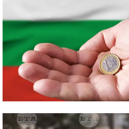
Такситата във Варна поскъпват
заради инфлация и горива.