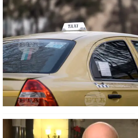
БНБ: инфлацията може да се
ускори при нови сътресения на
енергийните пазари