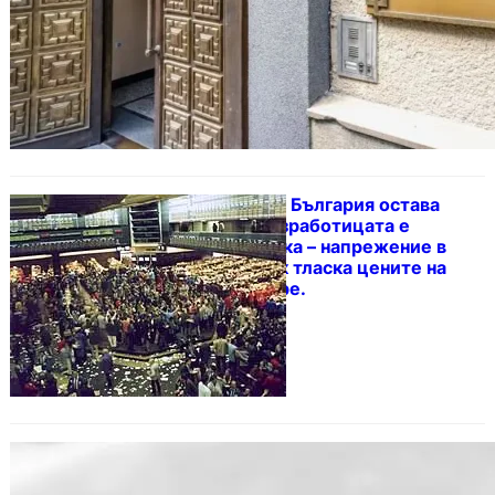
Инфлацията в България остава
висока, но безработицата е
рекордно ниска – напрежение в
Близкия изток тласка цените на
петрола нагоре.
Икономисти предупреждават:
Инфлацията ще се ускорява, нужни
са тежки мерки.