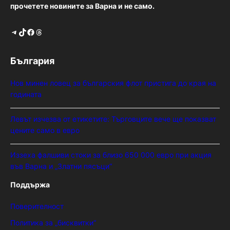
прочетете новините за Варна и не само.
Telegram
TikTok
Facebook
Threads
България
Нов минен ловец за българския флот пристига до края на
годината
Левът изчезва от етикетите: Търговците вече ще показват
цените само в евро
Иззеха фалшиви стоки за близо 650 000 евро при акция
във Варна и „Златни пясъци“
Поддържа
Поверителност
Политика за „бисквитки“