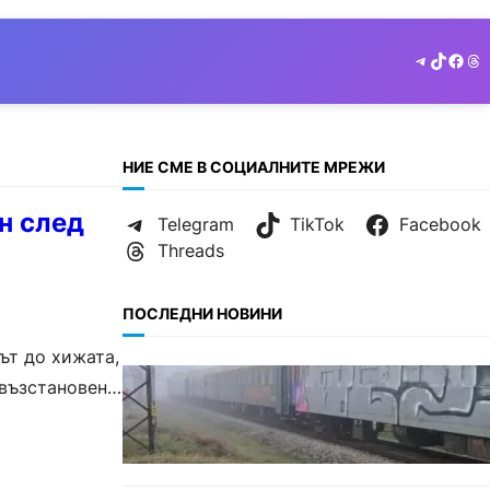
Telegram
TikTok
Face
Th
НИЕ СМЕ В СОЦИАЛНИТЕ МРЕЖИ
н след
Telegram
TikTok
Facebook
Threads
ПОСЛЕДНИ НОВИНИ
ът до хижата,
ОБЩЕСТВО
възстановен.
Бързият влак София – Варна
блъсна и уби жена край гара
Бутово