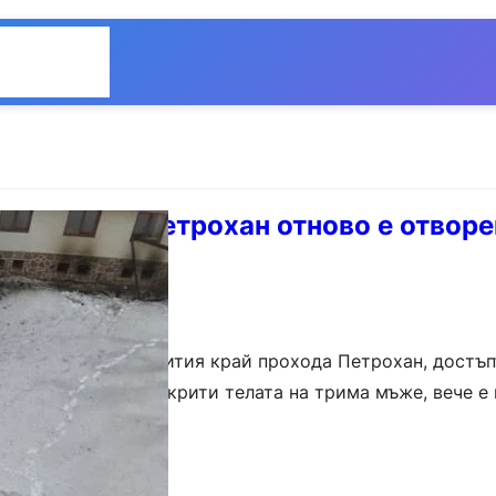
Общество
Мнения
жата край Петрохан отново е отворе
зследване.
ед трагичните събития край прохода Петрохан, достъп
а февруари бяха открити телата на трима мъже, вече е 
е остана…