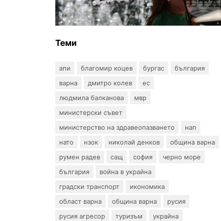
оранжев и жълт код за опасно
време
Теми
апи
благомир коцев
бургас
българия
варна
дмитро колев
ес
людмила балканова
мвр
министерски съвет
министерство на здравеопазването
нап
нато
нзок
николай денков
община варна
румен радев
сащ
софия
черно море
българия
война в украйна
градски транспорт
икономика
област варна
община варна
русия
русия агресор
туризъм
украйна