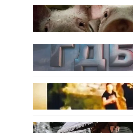
БЪЛГАРИЯ
БАБХ регистрира огнище на
африканска чума по свинете в
стопанство край Варна
БЪЛГАРИЯ
Наркобарон с мрежа от 14
нелегални лаборатории е
задържан у нас
ОБЩЕСТВО
Скандалът в Банско: Имало ли
е провокация от италианските
младежи преди нацистките
нападки?
БЕЗ КАТЕГОРИЯ
Жега до 37°: НИМХ обяви