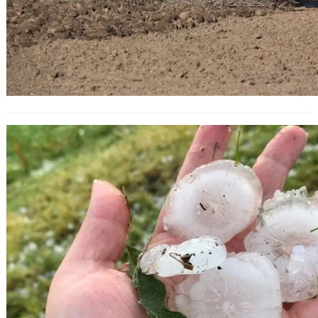
МЗХ ще изгради още 24 ракетни
площадки за борба с градушки