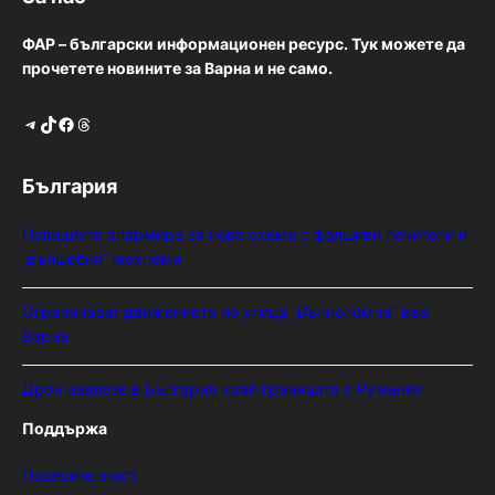
ФАР – български информационен ресурс. Тук можете да
прочетете новините за Варна и не само.
Telegram
TikTok
Facebook
Threads
България
Полицията алармира за нова схема с фалшиви лечители и
„вълшебни“ мехлеми
Ограничават движението по улица „Вълноломна“ във
Варна
Дрон навлезе в България край границата с Румъния
Поддържа
Поверителност