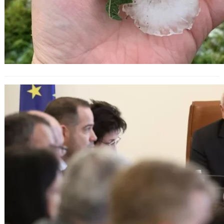
Кадрови промени в сектор
„Земеделие“ и Министерството на
икономиката.