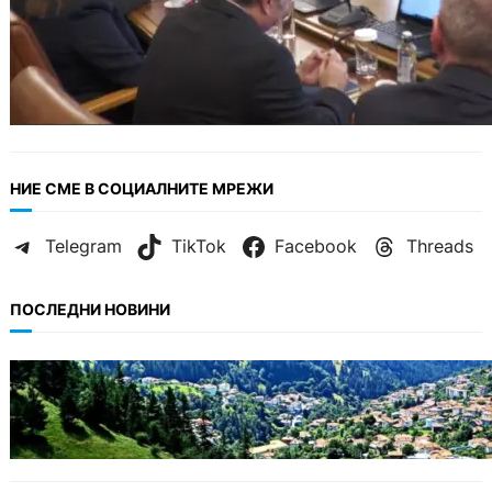
НИЕ СМЕ В СОЦИАЛНИТЕ МРЕЖИ
Telegram
TikTok
Facebook
Threads
ПОСЛЕДНИ НОВИНИ
БЪЛГАРИЯ
Полицията алармира за нова схема с
фалшиви лечители и „вълшебни“ мехлеми