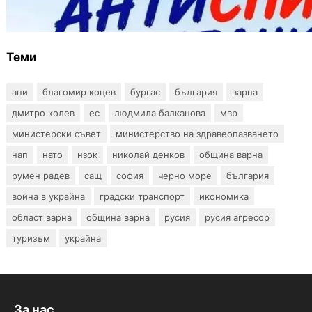
тестове за ХИВ и други инфекции през
август
Теми
апи
благомир коцев
бургас
българия
варна
дмитро колев
ес
людмила балканова
мвр
министерски съвет
министерство на здравеопазването
нап
нато
нзок
николай денков
община варна
румен радев
сащ
софия
черно море
българия
война в украйна
градски транспорт
икономика
област варна
община варна
русия
русия агресор
туризъм
украйна
За нас