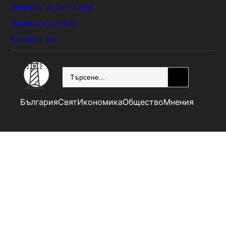
Политика за „бисквитки“
Правила и условия
Контакт с нас
SEARCH
България
Свят
Икономика
Общество
Мнения