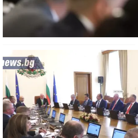
Земеделците ще получат
„украинска помощ“ седмица по-
рано