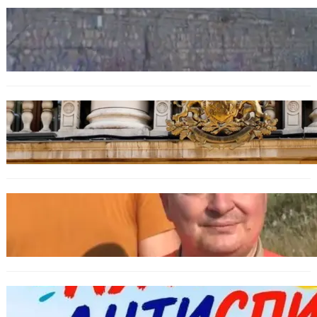
БЪЛГАРИЯ
Ограничават движението по улица
„Вълноломна“ във Варна
БЪЛГАРИЯ
Дрон навлезе в България край границата с
Румъния
БЪЛГАРИЯ
МЗХ: Ловните билети ще могат да се
издават онлайн
БЪЛГАРИЯ
Варна предлага безплатни и анонимни