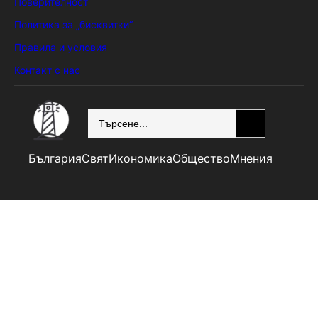
Поверителност
Политика за „бисквитки“
Правила и условия
Контакт с нас
SEARCH
България
Свят
Икономика
Общество
Мнения