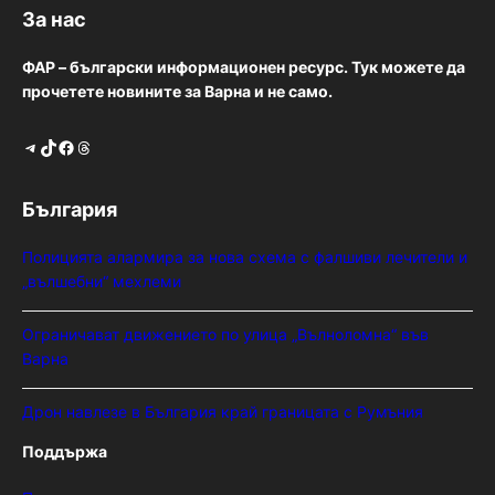
За нас
ФАР – български информационен ресурс. Тук можете да
прочетете новините за Варна и не само.
Telegram
TikTok
Facebook
Threads
България
Полицията алармира за нова схема с фалшиви лечители и
„вълшебни“ мехлеми
Ограничават движението по улица „Вълноломна“ във
Варна
Дрон навлезе в България край границата с Румъния
Поддържа