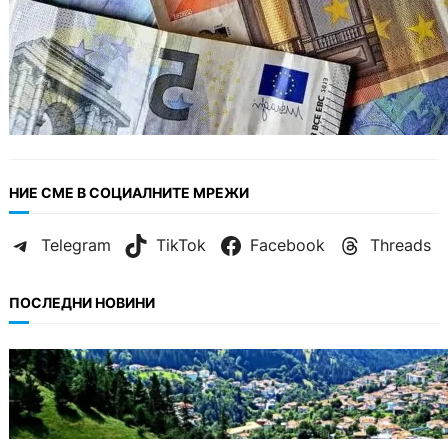
НИЕ СМЕ В СОЦИАЛНИТЕ МРЕЖИ
Telegram
TikTok
Facebook
Threads
ПОСЛЕДНИ НОВИНИ
БЪЛГАРИЯ
Полицията алармира за нова схема с
фалшиви лечители и „вълшебни“ мехлеми