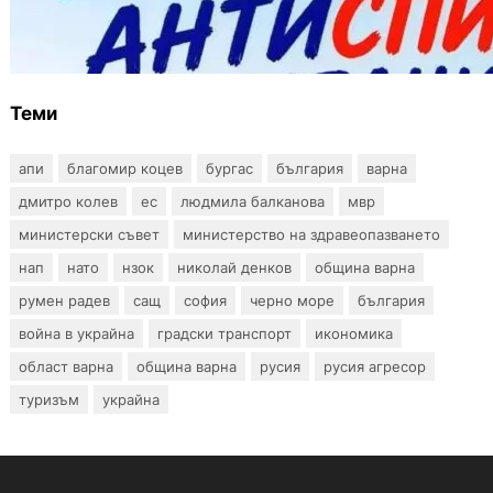
Варна предлага безплатни и анонимни
тестове за ХИВ и други инфекции през
август
Теми
апи
благомир коцев
бургас
българия
варна
дмитро колев
ес
людмила балканова
мвр
министерски съвет
министерство на здравеопазването
нап
нато
нзок
николай денков
община варна
румен радев
сащ
софия
черно море
българия
война в украйна
градски транспорт
икономика
област варна
община варна
русия
русия агресор
туризъм
украйна