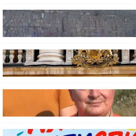
БЪЛГАРИЯ
Ограничават движението по улица
„Вълноломна“ във Варна
БЪЛГАРИЯ
Дрон навлезе в България край границата с
Румъния
БЪЛГАРИЯ
МЗХ: Ловните билети ще могат да се
издават онлайн
БЪЛГАРИЯ