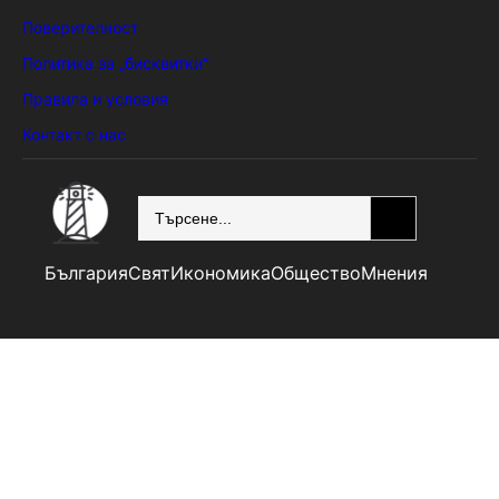
Поверителност
Политика за „бисквитки“
Правила и условия
Контакт с нас
SEARCH
България
Свят
Икономика
Общество
Мнения