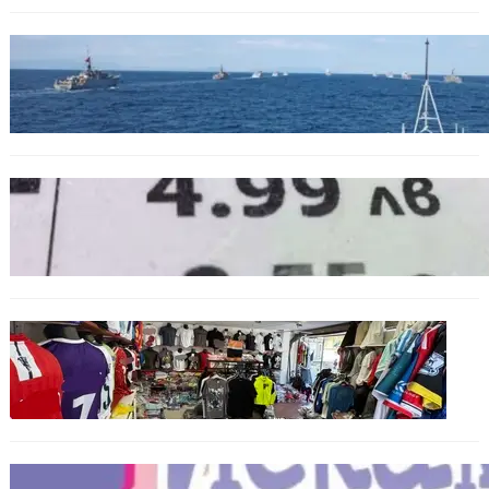
БЪЛГАРИЯ
Нов минен ловец за българския флот
пристига до края на годината
БЪЛГАРИЯ
Левът изчезва от етикетите: Търговците
вече ще показват цените само в евро
БЪЛГАРИЯ
Иззеха фалшиви стоки за близо 650 000
евро при акция във Варна и „Златни
пясъци“
БЪЛГАРИЯ