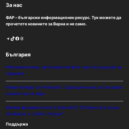
За нас
ФАР – български информационен ресурс. Тук можете да
прочетете новините за Варна и не само.
Telegram
TikTok
Facebook
Threads
България
Нов минен ловец за българския флот пристига до края на
годината
Левът изчезва от етикетите: Търговците вече ще показват
цените само в евро
Иззеха фалшиви стоки за близо 650 000 евро при акция
във Варна и „Златни пясъци“
Поддържа