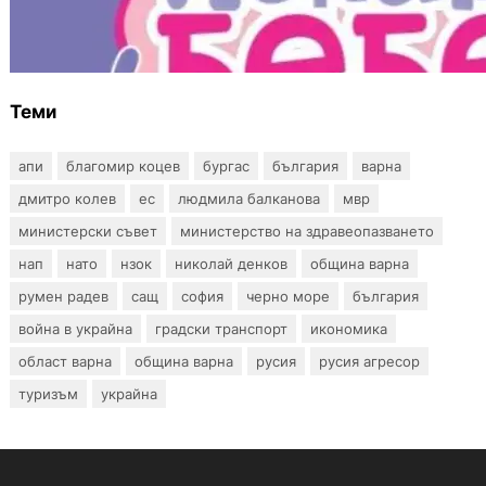
Инвитро подкрепата под въпрос? „Искам
бебе“ се обяви срещу прехвърлянето на
Центъра към НЗОК
Теми
апи
благомир коцев
бургас
българия
варна
дмитро колев
ес
людмила балканова
мвр
министерски съвет
министерство на здравеопазването
нап
нато
нзок
николай денков
община варна
румен радев
сащ
софия
черно море
българия
война в украйна
градски транспорт
икономика
област варна
община варна
русия
русия агресор
туризъм
украйна