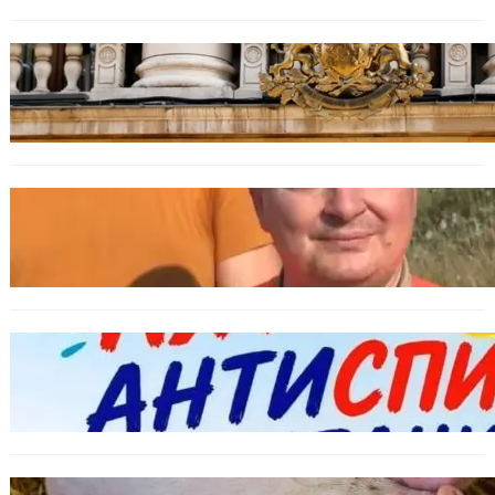
БЪЛГАРИЯ
Дрон навлезе в България край границата с
Румъния
БЪЛГАРИЯ
МЗХ: Ловните билети ще могат да се
издават онлайн
БЪЛГАРИЯ
Варна предлага безплатни и анонимни
тестове за ХИВ и други инфекции през
август
ОБЩЕСТВО