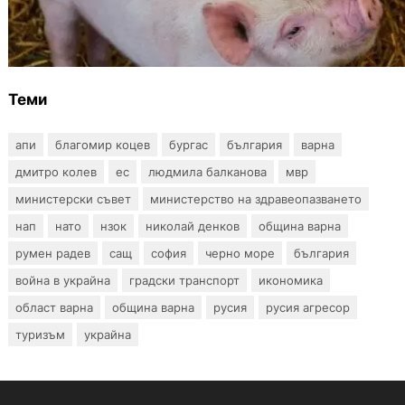
Тревога във Варненско: Африканска чума
по свинете е открита край Гроздьово
Теми
апи
благомир коцев
бургас
българия
варна
дмитро колев
ес
людмила балканова
мвр
министерски съвет
министерство на здравеопазването
нап
нато
нзок
николай денков
община варна
румен радев
сащ
софия
черно море
българия
война в украйна
градски транспорт
икономика
област варна
община варна
русия
русия агресор
туризъм
украйна