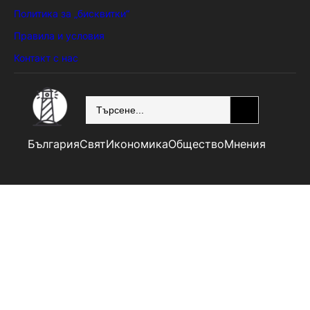
Политика за „бисквитки“
Правила и условия
Контакт с нас
SEARCH
България
Свят
Икономика
Общество
Мнения