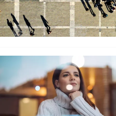
Ден за разми
България
–
04.11.2023
Днешната събота е „
ноември). По данни 
избират…