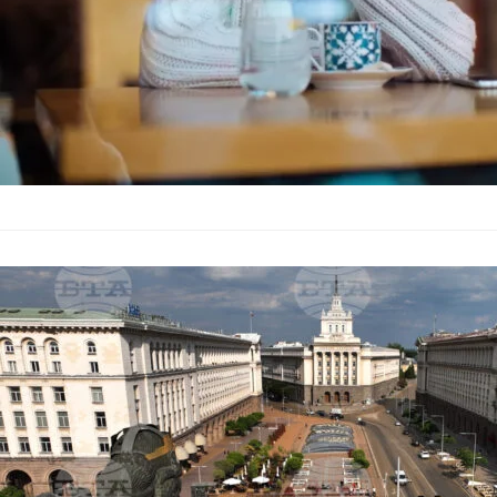
Днес е ден з
агитация и оп
Общество
–
28.10.2023
Днес е ден за разми
октомври до приключ
агитация. Изборния