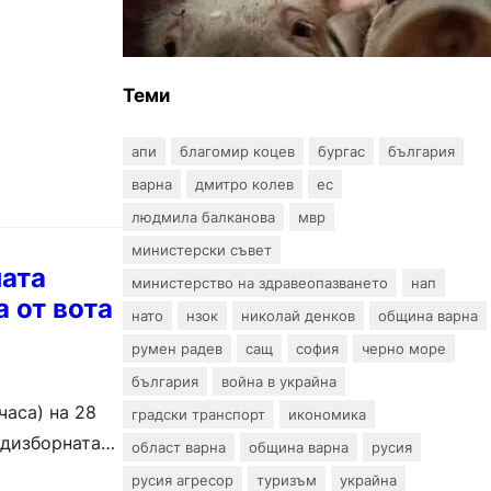
африканска чума по свинете в
стопанство край Варна
Теми
апи
благомир коцев
бургас
българия
варна
дмитро колев
ес
людмила балканова
мвр
министерски съвет
ната
министерство на здравеопазването
нап
а от вота
нато
нзок
николай денков
община варна
румен радев
сащ
софия
черно море
българия
война в украйна
часа) на 28
градски транспорт
икономика
едизборната
област варна
община варна
русия
русия агресор
туризъм
украйна