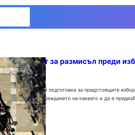
Общество
Мнения
авлява денят за размисъл преди из
етен на размисъл и подготовка за предстоящите избор
орния кодекс, провеждането на каквато и да е предиз
абранено в рамките на…