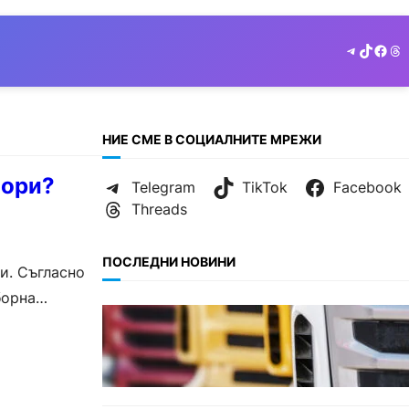
Telegram
TikTok
Face
Th
НИЕ СМЕ В СОЦИАЛНИТЕ МРЕЖИ
бори?
Telegram
TikTok
Facebook
Threads
ПОСЛЕДНИ НОВИНИ
и. Съгласно
борна
БЪЛГАРИЯ
Нови ограничения за
камионите над 12 тона по
ключови пътища през август