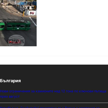
България
Нови ограничения за камионите над 12 тона по ключови пътища
през август
Корабът на „Грийнпийс“ пристигна във Варна с кампания за