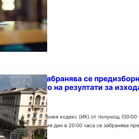
а размисъл, забранява се предизбор
овестяването на резултати за изход
съл. Съгласно Изборния кодекс (ИК) от полунощ (00:00 
ването на изборния ден в 20:00 часа се забранява пр
т ден…