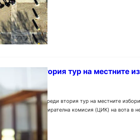
съл преди втория тур на местните и
Ден за размисъл“ преди втория тур на местните избори
на Централната избирателна комисия (ЦИК) на вота в н