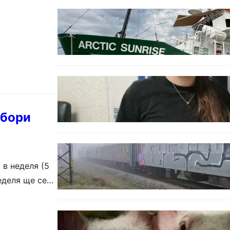
БЪЛГАРИЯ
Корабът на „Грийнпийс“
пристигна във Варна с
кампания за опазване на
Черно море
ОБЩЕСТВО
Варненска ученичка създаде
интерактивна карта за сигнали
за проблеми с боклука
збори
ОБЩЕСТВО
Бързият влак София – Варна
 в неделя (5
блъсна и уби жена край гара
Бутово
еделя ще се
БЪЛГАРИЯ
БАБХ регистрира огнище на