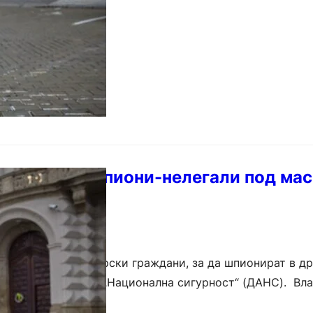
чи руски шпиони-нелегали под мас
България
тавящи се за български граждани, за да шпионират в др
ържавната агенция „Национална сигурност“ (ДАНС). Вл
алининград през 1984 г., и…