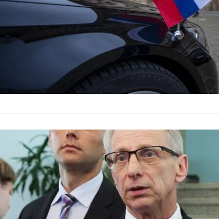
Денков: Мини
зам.-шеф на
България
–
28.10.2023
В специално изявле
гласува за оставкат