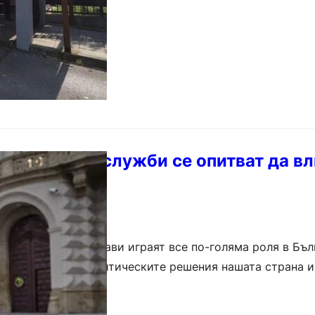
ските спецслужби се опитват да вл
 България
ни на други държави играят все по-голяма роля в Бълг
влияние върху политическите решения нашата страна и
фокусират основно…