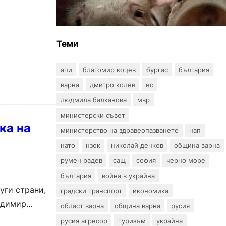
африканска чума по свинете в
стопанство край Варна
Теми
апи
благомир коцев
бургас
българия
варна
дмитро колев
ес
людмила балканова
мвр
министерски съвет
ка на
министерство на здравеопазването
нап
нато
нзок
николай денков
община варна
румен радев
сащ
софия
черно море
българия
война в украйна
уги страни,
градски транспорт
икономика
адимир
област варна
община варна
русия
русия агресор
туризъм
украйна