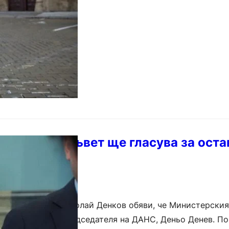
стерският съвет ще гласува за оста
 ДАНС
ние премиерът Николай Денков обяви, че Министерския
а на заместник-председателя на ДАНС, Деньо Денев. По