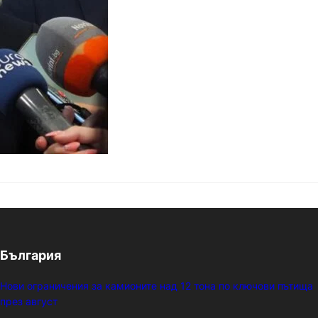
 редставения доклад относно използването…
България
Нови ограничения за камионите над 12 тона по ключови пътища
през август