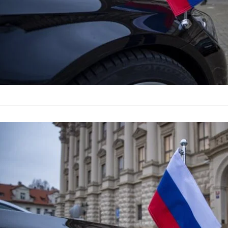
ДАНС разобли
граждани на 
България
–
26.02.2024
Руски агенти, предс
бяха разкрити от Д
Горочкин, роден в К