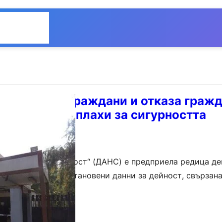
Общество
Мнения
ира руски граждани и отказа граж
ци заради заплахи за сигурността
Национална сигурност“ (ДАНС) е предприела редица д
ца, за които са установени данни за дейност, свързана
ност на България. Сред…