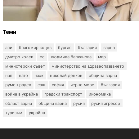
Ефтимов: Няма преднамерени действия
срещу България, дронът край Кардам е бил
примамка
Теми
апи
благомир коцев
бургас
българия
варна
дмитро колев
ес
людмила балканова
мвр
министерски съвет
министерство на здравеопазването
нап
нато
нзок
николай денков
община варна
румен радев
сащ
софия
черно море
българия
война в украйна
градски транспорт
икономика
област варна
община варна
русия
русия агресор
туризъм
украйна