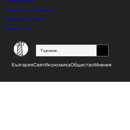
Поверителност
Политика за „бисквитки“
Правила и условия
Контакт с нас
SEARCH
България
Свят
Икономика
Общество
Мнения