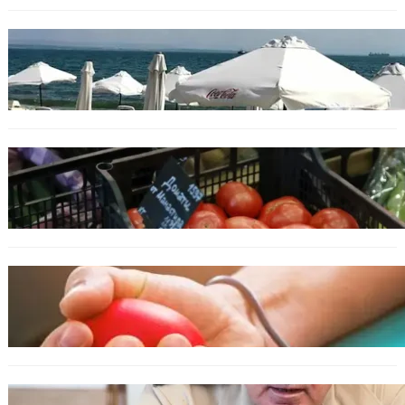
БЪЛГАРИЯ
Хотелиер: Цените по Черноморието са се
увеличили с до 30%, туристите са по-малко
ИКОНОМИКА
Пазарът се раздвижи: зеленчуци и основни
храни сменят цените си
ОБЩЕСТВО
Варна има спешна нужда от кръводарители
с кръвна група 0+
БЪЛГАРИЯ