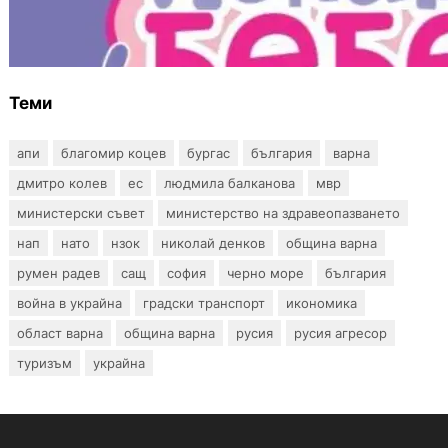
Инвитро подкрепата под въпрос? „Искам
бебе“ се обяви срещу прехвърлянето на
Центъра към НЗОК
Теми
апи
благомир коцев
бургас
българия
варна
дмитро колев
ес
людмила балканова
мвр
министерски съвет
министерство на здравеопазването
нап
нато
нзок
николай денков
община варна
румен радев
сащ
софия
черно море
българия
война в украйна
градски транспорт
икономика
област варна
община варна
русия
русия агресор
туризъм
украйна