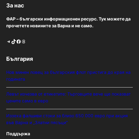
За нас
ФАР – български информационен ресурс. Тук можете да
прочетете новините за Варна и не само.
Telegram
TikTok
Facebook
Threads
България
Нов минен ловец за българския флот пристига до края на
годината
Левът изчезва от етикетите: Търговците вече ще показват
цените само в евро
Иззеха фалшиви стоки за близо 650 000 евро при акция
във Варна и „Златни пясъци“
Поддържа