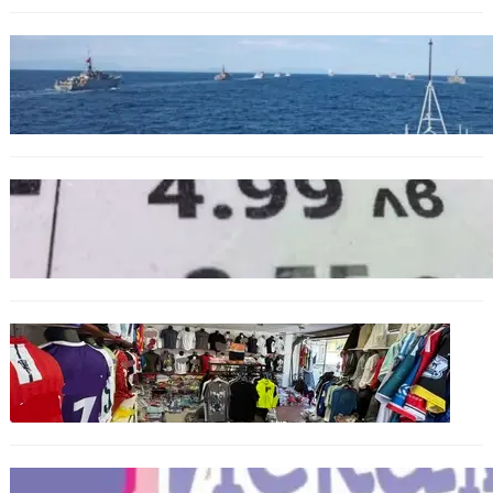
БЪЛГАРИЯ
Нов минен ловец за българския флот
пристига до края на годината
БЪЛГАРИЯ
Левът изчезва от етикетите: Търговците
вече ще показват цените само в евро
БЪЛГАРИЯ
Иззеха фалшиви стоки за близо 650 000
евро при акция във Варна и „Златни
пясъци“
БЪЛГАРИЯ