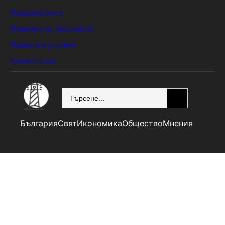
Поверителност
Политика за „бисквитки“
Правила и условия
Контакт с нас
SEARCH
България
Свят
Икономика
Общество
Мнения