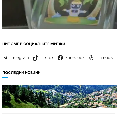
НИЕ СМЕ В СОЦИАЛНИТЕ МРЕЖИ
Telegram
TikTok
Facebook
Threads
ПОСЛЕДНИ НОВИНИ
БЪЛГАРИЯ
Полицията алармира за нова схема с
фалшиви лечители и „вълшебни“ мехлеми