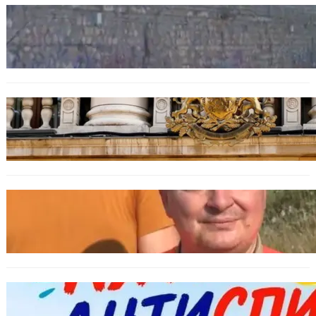
БЪЛГАРИЯ
Ограничават движението по улица
„Вълноломна“ във Варна
БЪЛГАРИЯ
Дрон навлезе в България край границата с
Румъния
БЪЛГАРИЯ
МЗХ: Ловните билети ще могат да се
издават онлайн
БЪЛГАРИЯ
Варна предлага безплатни и анонимни