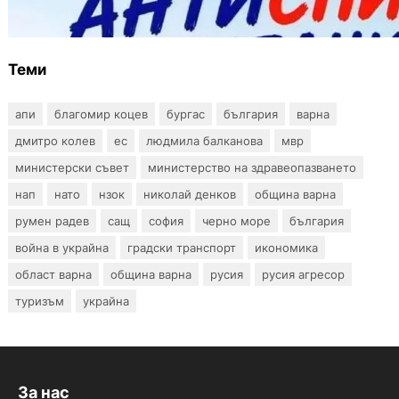
тестове за ХИВ и други инфекции през
август
Теми
апи
благомир коцев
бургас
българия
варна
дмитро колев
ес
людмила балканова
мвр
министерски съвет
министерство на здравеопазването
нап
нато
нзок
николай денков
община варна
румен радев
сащ
софия
черно море
българия
война в украйна
градски транспорт
икономика
област варна
община варна
русия
русия агресор
туризъм
украйна
За нас