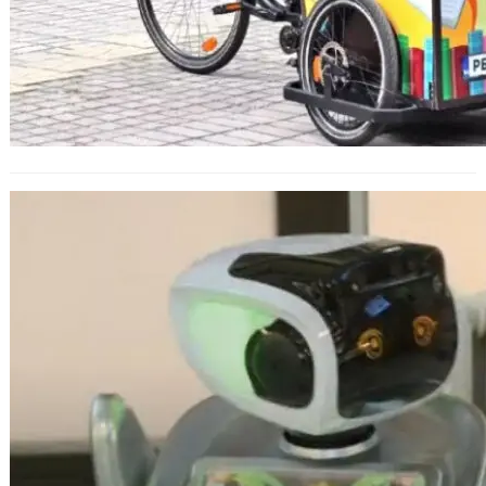
Хуманоидният робот Ема привлича
посетители в библиотеката във
Варна