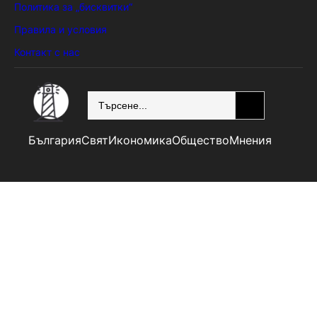
Политика за „бисквитки“
Правила и условия
Контакт с нас
SEARCH
България
Свят
Икономика
Общество
Мнения