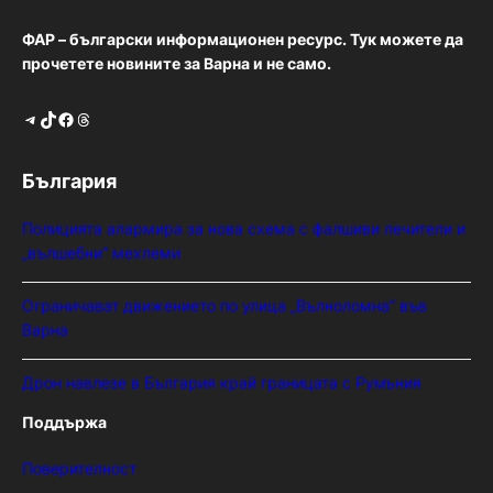
ФАР – български информационен ресурс. Тук можете да
прочетете новините за Варна и не само.
Telegram
TikTok
Facebook
Threads
България
Полицията алармира за нова схема с фалшиви лечители и
„вълшебни“ мехлеми
Ограничават движението по улица „Вълноломна“ във
Варна
Дрон навлезе в България край границата с Румъния
Поддържа
Поверителност