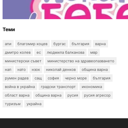
Инвитро подкрепата под въпрос? „Искам
бебе“ се обяви срещу прехвърлянето на
Центъра към НЗОК
Теми
апи
благомир коцев
бургас
българия
варна
дмитро колев
ес
людмила балканова
мвр
министерски съвет
министерство на здравеопазването
нап
нато
нзок
николай денков
община варна
румен радев
сащ
софия
черно море
българия
война в украйна
градски транспорт
икономика
област варна
община варна
русия
русия агресор
туризъм
украйна