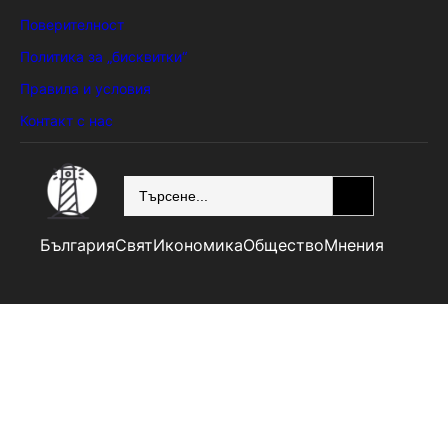
Поверителност
Политика за „бисквитки“
Правила и условия
Контакт с нас
SEARCH
България
Свят
Икономика
Общество
Мнения