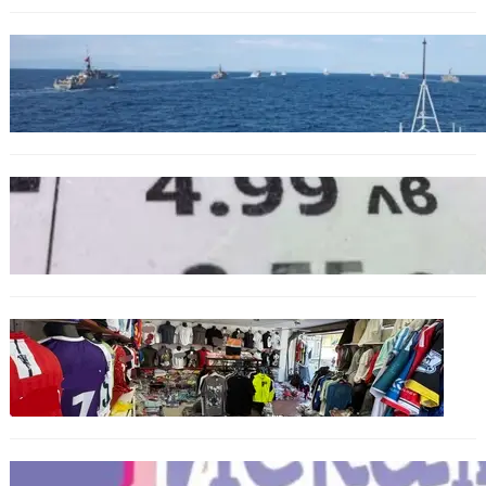
БЪЛГАРИЯ
Нов минен ловец за българския флот
пристига до края на годината
БЪЛГАРИЯ
Левът изчезва от етикетите: Търговците
вече ще показват цените само в евро
БЪЛГАРИЯ
Иззеха фалшиви стоки за близо 650 000
евро при акция във Варна и „Златни
пясъци“
БЪЛГАРИЯ