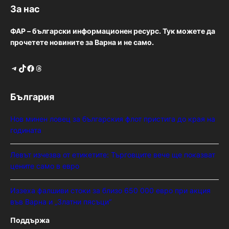
За нас
ФАР – български информационен ресурс. Тук можете да
прочетете новините за Варна и не само.
Telegram
TikTok
Facebook
Threads
България
Нов минен ловец за българския флот пристига до края на
годината
Левът изчезва от етикетите: Търговците вече ще показват
цените само в евро
Иззеха фалшиви стоки за близо 650 000 евро при акция
във Варна и „Златни пясъци“
Поддържа