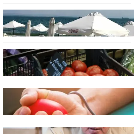
БЪЛГАРИЯ
Хотелиер: Цените по Черноморието са се
увеличили с до 30%, туристите са по-малко
ИКОНОМИКА
Пазарът се раздвижи: зеленчуци и основни
храни сменят цените си
ОБЩЕСТВО
Варна има спешна нужда от кръводарители
с кръвна група 0+
БЪЛГАРИЯ