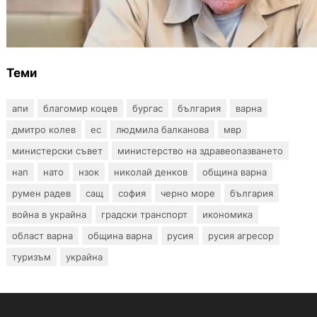
Ефтимов: Няма преднамерени действия
срещу България, дронът край Кардам е бил
примамка
Теми
апи
благомир коцев
бургас
българия
варна
дмитро колев
ес
людмила балканова
мвр
министерски съвет
министерство на здравеопазването
нап
нато
нзок
николай денков
община варна
румен радев
сащ
софия
черно море
българия
война в украйна
градски транспорт
икономика
област варна
община варна
русия
русия агресор
туризъм
украйна