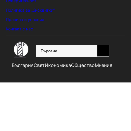
Поверителност
Политика за „бисквитки“
Правила и условия
Контакт с нас
SEARCH
България
Свят
Икономика
Общество
Мнения