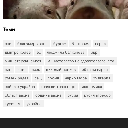
БАБХ регистрира огнище на африканска
чума по свинете в стопанство край Варна
Теми
апи
благомир коцев
бургас
българия
варна
дмитро колев
ес
людмила балканова
мвр
министерски съвет
министерство на здравеопазването
нап
нато
нзок
николай денков
община варна
румен радев
сащ
софия
черно море
българия
война в украйна
градски транспорт
икономика
област варна
община варна
русия
русия агресор
туризъм
украйна