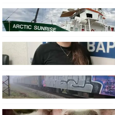
БЪЛГАРИЯ
Корабът на „Грийнпийс“ пристигна във
Варна с кампания за опазване на Черно
море
ОБЩЕСТВО
Варненска ученичка създаде интерактивна
карта за сигнали за проблеми с боклука
ОБЩЕСТВО
Бързият влак София – Варна блъсна и уби
жена край гара Бутово
БЪЛГАРИЯ