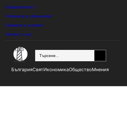
Поверителност
Политика за „бисквитки“
Правила и условия
Контакт с нас
SEARCH
България
Свят
Икономика
Общество
Мнения