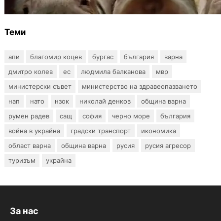
Теми
апи
благомир коцев
бургас
българия
варна
дмитро колев
ес
людмила балканова
мвр
министерски съвет
министерство на здравеопазването
нап
нато
нзок
николай денков
община варна
румен радев
сащ
софия
черно море
българия
война в украйна
градски транспорт
икономика
област варна
община варна
русия
русия агресор
туризъм
украйна
За нас