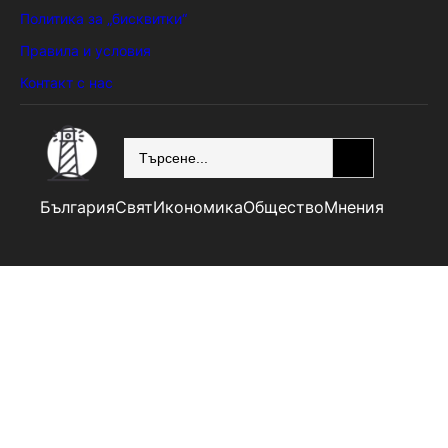
Политика за „бисквитки“
Правила и условия
Контакт с нас
SEARCH
България
Свят
Икономика
Общество
Мнения