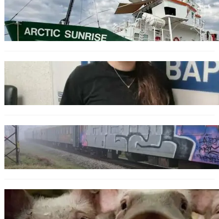
БЪЛГАРИЯ
Корабът на „Грийнпийс“ пристигна във
Варна с кампания за опазване на Черно
море
ОБЩЕСТВО
Варненска ученичка създаде интерактивна
карта за сигнали за проблеми с боклука
ОБЩЕСТВО
Бързият влак София – Варна блъсна и уби
жена край гара Бутово
БЪЛГАРИЯ
БАБХ регистрира огнище на африканска
чума по свинете в стопанство край Варна